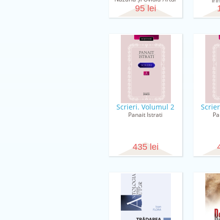
Ir
Harunjen
95 lei
Scrieri. Volumul 2
Scrie
Panait Istrati
Pa
435 lei