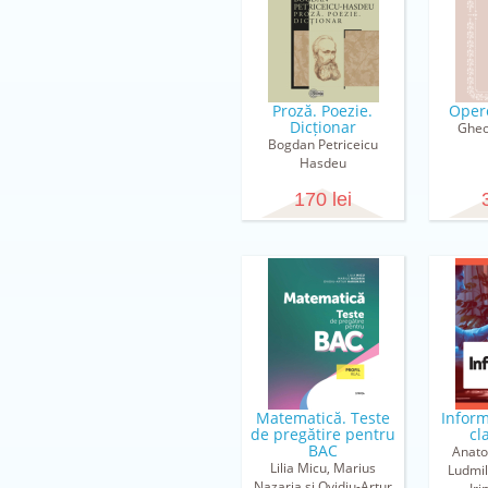
Proză. Poezie.
Oper
Dicționar
Gheo
Bogdan Petriceicu
Hasdeu
170 lei
Matematică. Teste
Inform
de pregătire pentru
cl
BAC
Anato
Lilia Micu, Marius
Ludmil
Nazaria și Ovidiu-Artur