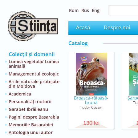
Rom
Rus
Eng
Acasă
Despre noi
Catalog
Colecții și domenii
Lumea vegetală/ Lumea
animală
Managementul ecologic
Ariile naturale protejate
din Moldova
Academica
Broasca-râioasă-
Șarp
Personalități notorii
brună
Tu
Tudor Cozari
Garabet Ibrăileanu
Pagini despre Basarabia
130 lei
Memoriile Basarabiei
Antologia unui autor