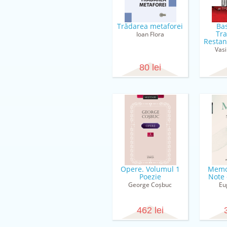
Trădarea metaforei
Bas
Tra
Ioan Flora
Restanţ
Vasi
80 lei
Opere. Volumul 1
Memor
Poezie
Note 
George Coșbuc
Eu
462 lei