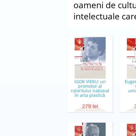
oameni de cultur
intelectuale ca
IGOR VIERU: un
Eugen
promotor al
coloritului național
univ
în arta plastică
279 lei