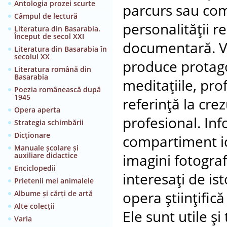
Antologia prozei scurte
parcurs sau com
Câmpul de lectură
personalităţii r
Literatura din Basarabia.
Început de secol XXI
documentară. Vo
Literatura din Basarabia în
secolul XX
produce protagon
Literatura română din
Basarabia
meditaţiile, prof
Poezia românească după
1945
referinţă la crez
Opera aperta
profesional. In
Strategia schimbării
Dicţionare
compartiment ic
Manuale școlare și
auxiliare didactice
imagini fotograf
Enciclopedii
interesaţi de ist
Prietenii mei animalele
Albume și cărți de artă
opera ştiinţific
Alte colecții
Ele sunt utile şi 
Varia