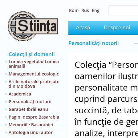
Rom
Rus
Eng
Acasă
Despre noi
Personalități notorii
Colecții și domenii
Lumea vegetală/ Lumea
Colecţia “Persona
animală
oamenilor iluştr
Managementul ecologic
Ariile naturale protejate
personalitate mar
din Moldova
Academica
cuprind parcursu
Personalități notorii
succintă, de tab
Garabet Ibrăileanu
Pagini despre Basarabia
în funcţie de ge
Memoriile Basarabiei
analize, interpre
Antologia unui autor