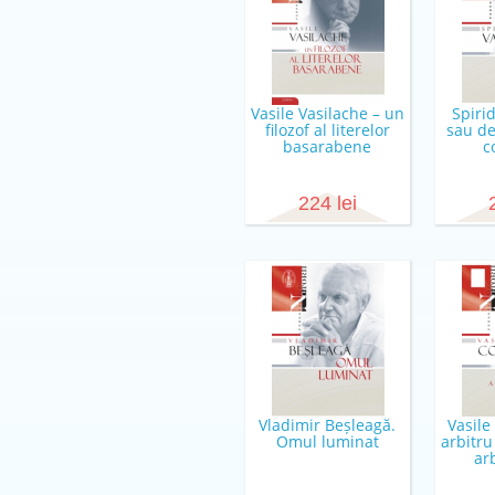
Vasile Vasilache – un
Spiri
filozof al literelor
sau de
basarabene
c
224 lei
Vladimir Beșleagă.
Vasile
Omul luminat
arbitru
ar