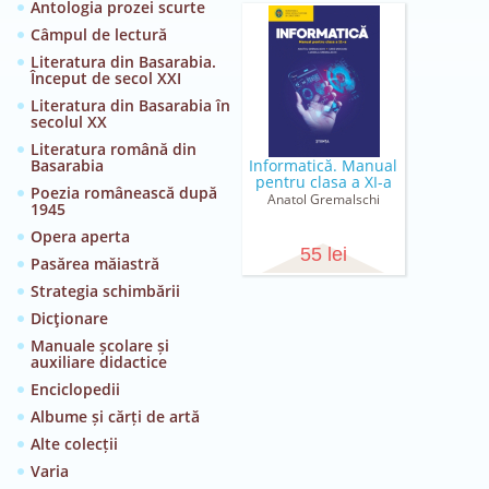
Antologia prozei scurte
Câmpul de lectură
Literatura din Basarabia.
Început de secol XXI
Literatura din Basarabia în
secolul XX
Literatura română din
Basarabia
Informatică. Manual
pentru clasa a XI-a
Poezia românească după
Anatol Gremalschi
1945
Opera aperta
55 lei
Pasărea măiastră
Strategia schimbării
Dicţionare
Manuale școlare și
auxiliare didactice
Enciclopedii
Albume și cărți de artă
Alte colecții
Varia