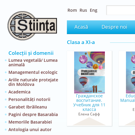
Rom
Rus
Eng
Acasă
Despre noi
Clasa a XI-a
Colecții și domenii
Lumea vegetală/ Lumea
animală
Managementul ecologic
Ariile naturale protejate
din Moldova
Academica
Гражданское
Educ
Personalități notorii
воспитание.
Manual
Учебник для 11
Garabet Ibrăileanu
класса
E
Pagini despre Basarabia
Елена Сафф
Memoriile Basarabiei
Antologia unui autor