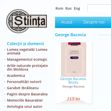
Rom
Rus
Eng
Acasă
Despre noi
George Bacovia
Colecții și domenii
Lumea vegetală/ Lumea
animală
Managementul ecologic
Ariile naturale protejate
din Moldova
Academica
George Bacovia.
Personalități notorii
Works
George Bacovia
Garabet Ibrăileanu
Pagini despre Basarabia
213 lei
Memoriile Basarabiei
Antologia unui autor