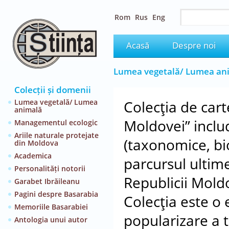
Rom
Rus
Eng
Acasă
Despre noi
Lumea vegetală/ Lumea an
Colecții și domenii
Lumea vegetală/ Lumea
Colecţia de car
animală
Moldovei” includ
Managementul ecologic
Ariile naturale protejate
(taxonomice, bio
din Moldova
Academica
parcursul ultim
Personalități notorii
Republicii Mold
Garabet Ibrăileanu
Pagini despre Basarabia
Colecţia este o 
Memoriile Basarabiei
popularizare a te
Antologia unui autor