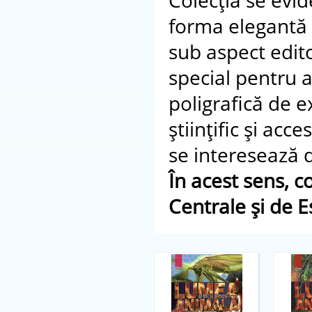
Colecţia se evid
forma elegantă d
sub aspect edito
special pentru a
poligrafică de e
ştiinţific şi acc
se interesează 
În acest sens, c
Centrale şi de E