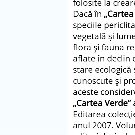
folosite la cre
Dacă în
„Cartea
speciile pericli
vegetală şi lum
flora şi fauna r
aflate în declin 
stare ecologică 
cunoscute şi pr
aceste considere
„Cartea Verde”
Editarea colecţie
anul 2007. Volum