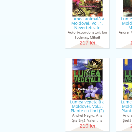
Lumea animală a
Lume
Moldovei. Vol. 1.
Moldo
Nevertebrate
M
Autori-coordonatori: Ion
Andrei 
Toderaş, Mihail
Vladimirov, Zaharia
217 lei
Neculiseanu
Lumea vegetală a
Lumea
Moldovei. Vol.3.
Moldo
Plante cu flori (2)
Plante
Andrei Negru, Ana
Andre
Ştefârţă, Valentina
Ştefâ
Cantemir, Gheorghe
210 lei
Cante
Gânju, Veaceslav