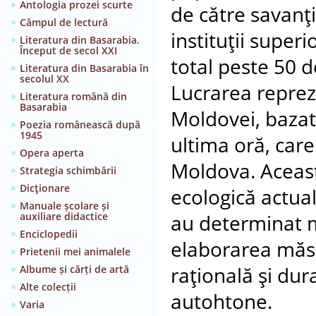
Antologia prozei scurte
de către savanţi
Câmpul de lectură
instituţii supe
Literatura din Basarabia.
Început de secol XXI
total peste 50 d
Literatura din Basarabia în
secolul XX
Lucrarea reprezi
Literatura română din
Basarabia
Moldovei, bazat
Poezia românească după
1945
ultima oră, care
Opera aperta
Moldova. Aceasta
Strategia schimbării
Dicţionare
ecologică actuală
Manuale școlare și
auxiliare didactice
au determinat m
Enciclopedii
elaborarea măsur
Prietenii mei animalele
Albume și cărți de artă
raţională şi dur
Alte colecții
autohtone.
Varia