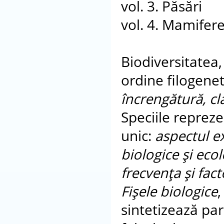
vol. 3. Păsări
vol. 4. Mamifer
Biodiversitatea,
ordine filogenet
încrengătură, cla
Speciile reprez
unic:
aspectul ex
biologice şi ecol
frecvenţa şi facto
Fişele biologice
,
sintetizează para