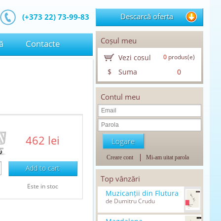
Descarcă oferta
(+373 22) 73-99-83
Coșul meu
ă
Contacte
Vezi cosul
0
produs(e)
$
Suma
0
Contul meu
462 lei
Creare cont
Mi-am uitat parola
Add to cart
Top vânzări
Este in stoc
Muzicanții din Flutura
de Dumitru Crudu