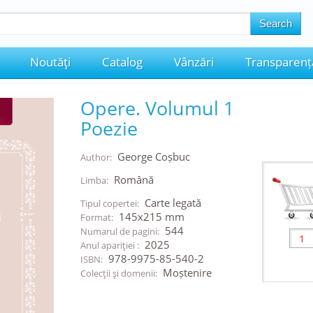
Noutăţi
Catalog
Vânzări
Transparenț
Opere. Volumul 1
Poezie
George Coșbuc
Author:
Română
Limba:
Carte legată
Tipul copertei:
145x215 mm
Format:
544
Numarul de pagini:
2025
Anul apariţiei :
978-9975-85-540-2
ISBN:
Moștenire
Colecţii şi domenii: