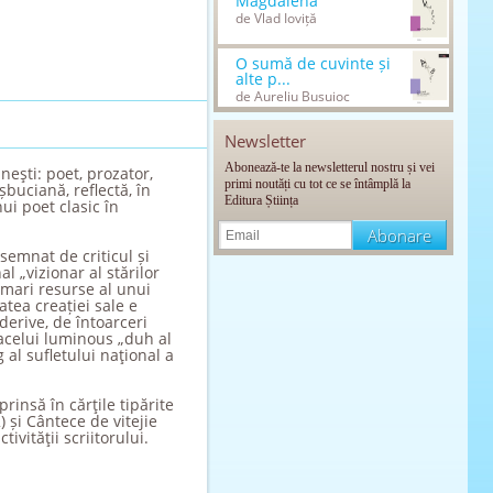
Magdalena
de Vlad Ioviță
O sumă de cuvinte și
alte p...
de Aureliu Busuioc
Newsletter
Abonează-te la newsletterul nostru și vei
neşti: poet, prozator,
primi noutăți cu tot ce se întâmplă la
buciană, reflectă, în
Editura Știința
ui poet clasic în
semnat de criticul și
al „vizionar al stărilor
 mari resurse al unui
atea creației sale e
erive, de întoarceri
 acelui luminous „duh al
al sufletului naţional a
rinsă în cărţile tipărite
) și Cântece de vitejie
ivităţii scriitorului.