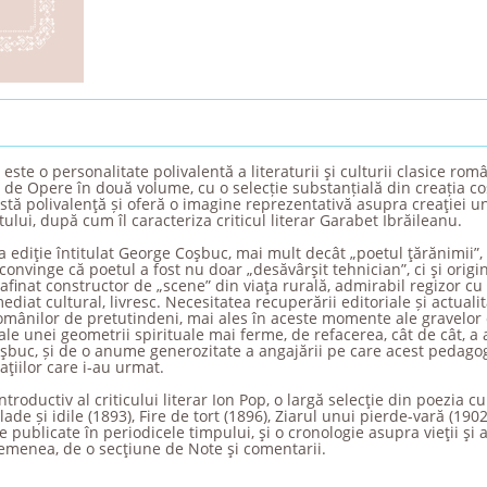
te o personalitate polivalentă a literaturii şi culturii clasice româ
a de Opere în două volume, cu o selecție substanțială din creația coș
astă polivalenţă și oferă o imagine reprezentativă asupra creaţiei un
ului, după cum îl caracteriza criticul literar Garabet Ibrăileanu.
a ediţie întitulat George Coşbuc, mai mult decât „poetul ţărănimii”, 
 convinge că poetul a fost nu doar „desăvârşit tehnician”, ci şi origin
rafinat constructor de „scene” din viaţa rurală, admirabil regizor cu
iat cultural, livresc. Necesitatea recuperării editoriale și actualit
mânilor de pretutindeni, mai ales în aceste momente ale gravelor d
 ale unei geometrii spirituale mai ferme, de refacerea, cât de cât, a
Coşbuc, și de o anume generozitate a angajării pe care acest pedagog 
ţiilor care i-au urmat.
troductiv al criticului literar Ion Pop, o largă selecţie din poezia cup
lade și idile (1893), Fire de tort (1896), Ziarul unui pierde-vară (1902
 publicate în periodicele timpului, şi o cronologie asupra vieţii şi act
semenea, de o secţiune de Note şi comentarii.