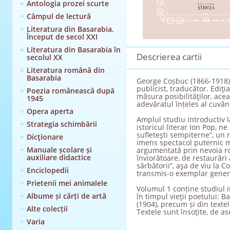
Antologia prozei scurte
Câmpul de lectură
Literatura din Basarabia.
Început de secol XXI
Literatura din Basarabia în
Descrierea cartii
secolul XX
Literatura română din
Basarabia
George Coșbuc (1866-1918) es
publicist, traducător. Ediţi
Poezia românească după
măsura posibilităţilor, ace
1945
adevăratul înțeles al cuvânt
Opera aperta
Amplul studiu introductiv l
Strategia schimbării
istoricul literar Ion Pop, ne
sufleteşti sempiterne”, un 
Dicţionare
imens spectacol puternic med
Manuale școlare și
argumentată prin nevoia ro
auxiliare didactice
înviorătoare, de restaurări
sărbătorii”, aşa de viu la 
Enciclopedii
transmis-o exemplar genera
Prietenii mei animalele
Volumul 1 conține studiul in
Albume și cărți de artă
în timpul vieţii poetului: Ba
(1904), precum și din textele
Alte colecții
Textele sunt însoţite, de a
Varia