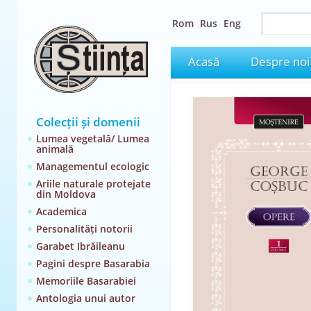
Rom
Rus
Eng
Acasă
Despre noi
Colecții și domenii
Lumea vegetală/ Lumea
animală
Managementul ecologic
Ariile naturale protejate
din Moldova
Academica
Personalități notorii
Garabet Ibrăileanu
Pagini despre Basarabia
Memoriile Basarabiei
Antologia unui autor