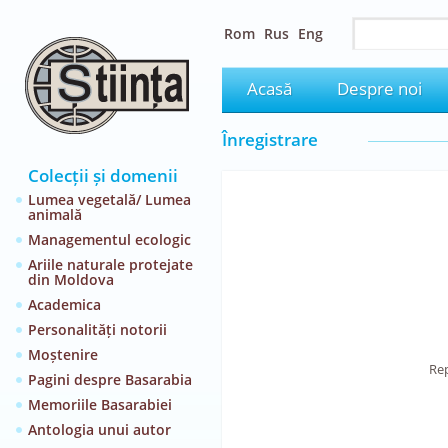
Rom
Rus
Eng
Acasă
Despre noi
Înregistrare
Colecții și domenii
Lumea vegetală/ Lumea
animală
Managementul ecologic
Ariile naturale protejate
din Moldova
Academica
Personalități notorii
Moștenire
Rep
Pagini despre Basarabia
Memoriile Basarabiei
Antologia unui autor