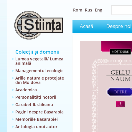
Rom
Rus
Eng
Acasă
Despre noi
Colecții și domenii
Lumea vegetală/ Lumea
animală
Managementul ecologic
Ariile naturale protejate
din Moldova
Academica
Personalități notorii
Garabet Ibrăileanu
Pagini despre Basarabia
Memoriile Basarabiei
Antologia unui autor