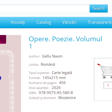
Noutăţi
Catalog
Vânzări
Transparenț
Opere. Poezie. Volumul
1
Gellu Naum
Author:
Română
Limba:
Carte legată
Tipul copertei:
145x215 mm
Format:
456
Numarul de pagini:
2026
Anul apariţiei :
978-9975-85-580-8
ISBN:
Moștenire
Colecţii şi domenii: