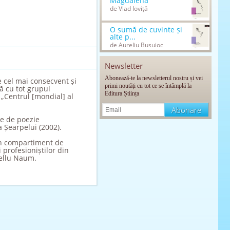
Magdalena
de Vlad Ioviță
O sumă de cuvinte și
alte p...
de Aureliu Busuioc
Newsletter
Abonează-te la newsletterul nostru și vei
e cel mai consecvent și
primi noutăți cu tot ce se întâmplă la
ă cu tot grupul
Editura Știința
 „Centrul [mondial] al
le de poezie
 Șearpelui (2002).
 un compartiment de
 profesioniștilor din
Gellu Naum.