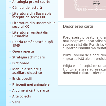
Antologia prozei scurte
Câmpul de lectură
Literatura din Basarabia.
Început de secol XXI
Literatura din Basarabia în
Descrierea cartii
secolul XX
Literatura română din
Basarabia
Poet, eseist, prozator și d
mai longeviv suprarealist al
Poezia românească după
suprarealist din România, A
1945
suprarealismului s-a mutat 
Opera aperta
Primul volum de Opere din e
Strategia schimbării
suprarealistă ale autorului
Dicţionare
Ediția este însoțită de un
Manuale școlare și
Iconografie și se adresează,
auxiliare didactice
domeniul cultural, oferind
Enciclopedii
Prietenii mei animalele
Albume și cărți de artă
Alte colecții
Varia