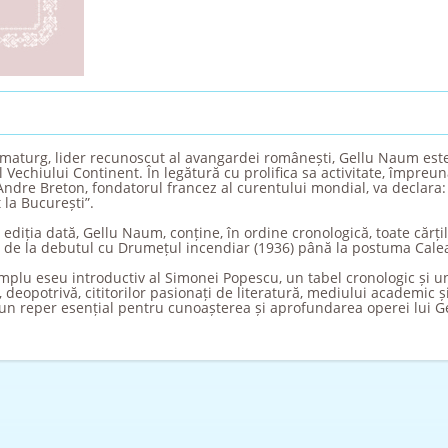
ramaturg, lider recunoscut al avangardei românești, Gellu Naum est
 Vechiului Continent. În legătură cu prolifica sa activitate, împreun
ndre Breton, fondatorul francez al curentului mondial, va declara:
la București”.
diția dată, Gellu Naum, conține, în ordine cronologică, toate cărți
, de la debutul cu Drumețul incendiar (1936) până la postuma Calea
 amplu eseu introductiv al Simonei Popescu, un tabel cronologic și
 deopotrivă, cititorilor pasionați de literatură, mediului academic și
 un reper esențial pentru cunoașterea și aprofundarea operei lui 