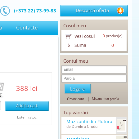
Descarcă oferta
(+373 22) 73-99-83
Coșul meu
ă
Contacte
Vezi cosul
0
produs(e)
$
Suma
0
Contul meu
388 lei
Creare cont
Mi-am uitat parola
Add to cart
Top vânzări
Este in stoc
Muzicanții din Flutura
de Dumitru Crudu