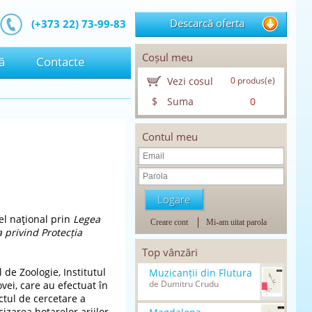
Descarcă oferta
(+373 22) 73-99-83
Coșul meu
ă
Contacte
Vezi cosul
0
produs(e)
$
Suma
0
Contul meu
vel naţional prin
Legea
Creare cont
Mi-am uitat parola
 privind Protecția
Top vânzări
l de Zoologie, Institutul
Muzicanții din Flutura
de Dumitru Crudu
vei, care au efectuat în
ctul de cercetare a
cizarea hotarelor ariilor