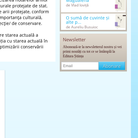
Magdalena
de Vlad Ioviță
urale protejate de stat.
 arii protejate, conform
importanţa culturală,
O sumă de cuvinte și
alte p...
tecţie/ de conservare.
de Aureliu Busuioc
re starea actuală a
Newsletter
ția cu starea actuală în
timizării conservării
Abonează-te la newsletterul nostru și vei
primi noutăți cu tot ce se întâmplă la
Editura Știința