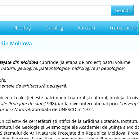
Noutăţi
Catalog
Vânzări
Transparenț
e din Moldova
otejate din Moldova
cuprinde (la etapa de proiect) patru volume:
turii: geologice, paleontologice, hidrologice și pedologice;
ole;
mentele de arhitectură peisajeră.
iectul colecţiei este patrimoniul natural şi cultural, protejat la ni
rale Protejate de stat
(1998), iar la nivel internaţional prin
Convenția
ural și Natural
, aprobată de UNESCO în 1972.
n colectiv de cercetători științifici de la Grădina Botanică, Institutu
nstitutul de Geologie și Seismologie ale Academiei de Științe a Moldo
Sistemului de Arii Naturale Protejate din Republica Moldova. Proie
iei floristice, faunistice, a elementelor şi detaliilor valoroase; pre