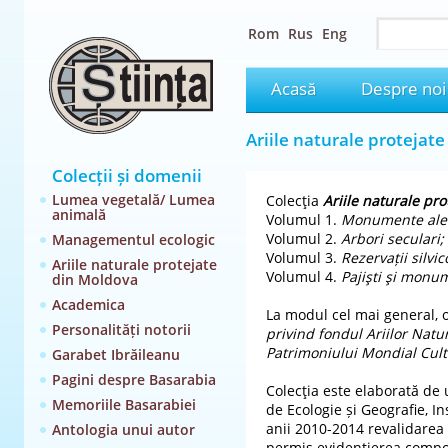
Rom
Rus
Eng
Acasă
Despre noi
Ariile naturale protejat
Colecții și domenii
Lumea vegetală/ Lumea
Colecţia
Ariile naturale pr
animală
Volumul 1.
Monumente ale na
Volumul 2.
Arbori seculari;
Managementul ecologic
Volumul 3.
Rezervații silvic
Ariile naturale protejate
Volumul 4.
Pajişti şi monu
din Moldova
Academica
La modul cel mai general, ob
Personalități notorii
privind fondul Ariilor Natu
Patrimoniului Mondial Cult
Garabet Ibrăileanu
Pagini despre Basarabia
Colecţia este elaborată de u
Memoriile Basarabiei
de Ecologie și Geografie, I
anii 2010-2014 revalidarea 
Antologia unui autor
permis evidențierea compoziț