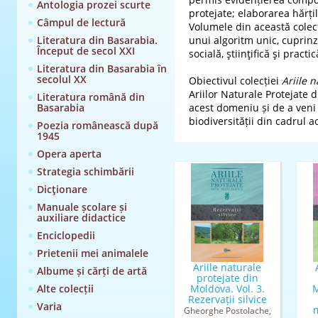
Antologia prozei scurte
protejate; elaborarea hărți
Câmpul de lectură
Volumele din această colecţ
Literatura din Basarabia.
unui algoritm unic, cuprinz
Început de secol XXI
socială, ştiinţifică şi prac
Literatura din Basarabia în
secolul XX
Obiectivul colecției
Ariile 
Ariilor Naturale Protejate 
Literatura română din
Basarabia
acest domeniu și de a veni
biodiversității din cadrul ac
Poezia românească după
1945
Opera aperta
Strategia schimbării
Dicţionare
Manuale școlare și
auxiliare didactice
Enciclopedii
Prietenii mei animalele
Ariile naturale
Albume și cărți de artă
protejate din
Alte colecții
Moldova. Vol. 3.
M
Rezervații silvice
Varia
Gheorghe Postolache,