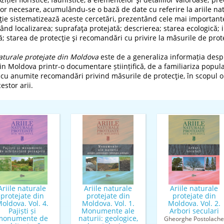
lor necesare, acumulându-se o bază de date cu referire la ariile nat
ie sistematizează aceste cercetări, prezentând cele mai importante
ând localizarea; suprafaţa protejată; descrierea; starea ecologică; 
tică; starea de protecţie şi recomandări cu privire la măsurile de pro
naturale protejate din Moldova
este de a generaliza informația desp
din Moldova printr-o documentare științifică, de a familiariza popula
 cu anumite recomandări privind măsurile de protecţie, în scopul op
estor arii.
Ariile naturale
Ariile naturale
Ariile naturale
protejate din
protejate din
protejate din
oldova. Vol. 4.
Moldova. Vol. 1.
Moldova. Vol. 2.
Pajiști și
Monumente ale
Arbori seculari
monumente de
naturii: geologice,
Gheorghe Postolache