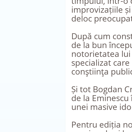
timpului, într-o
improvizațiile ș
deloc preocupat
După cum consta
de la bun începu
notorietatea lu
specializat care
conştiinţa publi
Și tot Bogdan Cr
de la Eminescu î
unei masive ido
Pentru ediția n