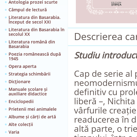
Antologia prozei scurte
Câmpul de lectură
Literatura din Basarabia.
Început de secol XXI
Literatura din Basarabia în
Descrierea car
secolul XX
Literatura română din
Basarabia
Studiu introduc
Poezia românească după
1945
Opera aperta
Cap de serie al 
Strategia schimbării
neomodernismulu
Dicţionare
definitiv cu pro
Manuale școlare și
auxiliare didactice
liberă –, Nichit
Enciclopedii
vârfurile creați
Prietenii mei animalele
readucerea în di
Albume și cărți de artă
Alte colecții
altă parte, o tri
Varia