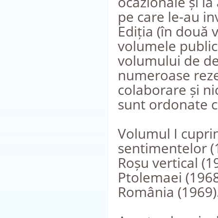
ocazionale și la
pe care le-au inv
Ediția (în două 
volumele publica
volumului de de
numeroase rezerv
colaborare și ni
sunt ordonate cr
Volumul I cuprin
sentimentelor (1
Roșu vertical (19
Ptolemaei (1968
România (1969)