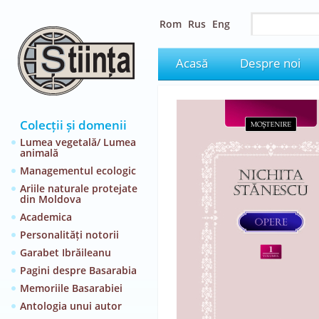
Rom
Rus
Eng
Acasă
Despre noi
Colecții și domenii
Lumea vegetală/ Lumea
animală
Managementul ecologic
Ariile naturale protejate
din Moldova
Academica
Personalități notorii
Garabet Ibrăileanu
Pagini despre Basarabia
Memoriile Basarabiei
Antologia unui autor