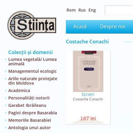
Rom
Rus
Eng
Acasă
Despre noi
Costache Conachi
Colecții și domenii
Lumea vegetală/ Lumea
animală
Managementul ecologic
Ariile naturale protejate
din Moldova
Academica
Scrieri
Personalități notorii
Costache Conachi
Garabet Ibrăileanu
Pagini despre Basarabia
187 lei
Memoriile Basarabiei
Antologia unui autor