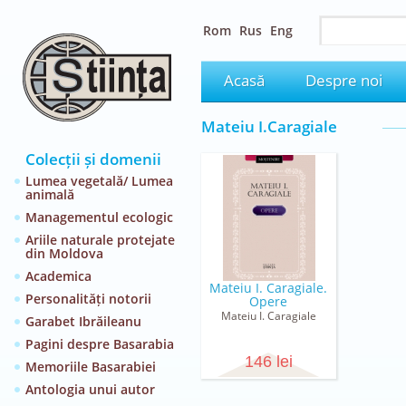
Rom
Rus
Eng
Acasă
Despre noi
Mateiu I.Caragiale
Colecții și domenii
Lumea vegetală/ Lumea
animală
Managementul ecologic
Ariile naturale protejate
din Moldova
Academica
Mateiu I. Caragiale.
Personalități notorii
Opere
Mateiu I. Caragiale
Garabet Ibrăileanu
Pagini despre Basarabia
146 lei
Memoriile Basarabiei
Antologia unui autor