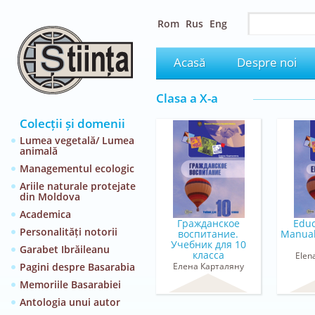
Rom
Rus
Eng
Acasă
Despre noi
Clasa a X-a
Colecții și domenii
Lumea vegetală/ Lumea
animală
Managementul ecologic
Ariile naturale protejate
din Moldova
Academica
Гражданское
Educ
Personalități notorii
воспитание.
Manual
Учебник для 10
Garabet Ibrăileanu
класса
Elen
Pagini despre Basarabia
Елена Карталяну
Memoriile Basarabiei
Antologia unui autor