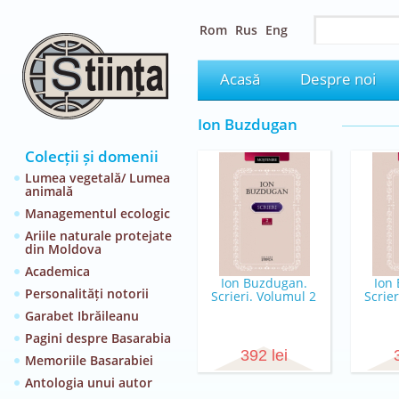
Rom
Rus
Eng
Acasă
Despre noi
Ion Buzdugan
Colecții și domenii
Lumea vegetală/ Lumea
animală
Managementul ecologic
Ariile naturale protejate
din Moldova
Academica
Ion Buzdugan.
Ion
Personalități notorii
Scrieri. Volumul 2
Scrie
Garabet Ibrăileanu
Pagini despre Basarabia
392 lei
Memoriile Basarabiei
Antologia unui autor