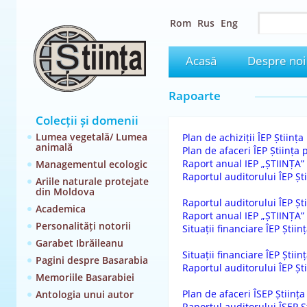
Rom
Rus
Eng
Acasă
Despre noi
Rapoarte
Colecții și domenii
Lumea vegetală/ Lumea
Plan de achiziții ÎEP Științ
animală
Plan de afaceri ÎEP Știința
Raport anual IEP „ȘTIINȚA”
Managementul ecologic
Raportul auditorului ÎEP Șt
Ariile naturale protejate
din Moldova
Raportul auditorului ÎEP Șt
Academica
Raport anual IEP „ȘTIINȚA”
Personalități notorii
Situații financiare ÎEP Știin
Garabet Ibrăileanu
Situații financiare ÎEP Știin
Pagini despre Basarabia
Raportul auditorului ÎEP Șt
Memoriile Basarabiei
Plan de afaceri ÎSEP Științ
Antologia unui autor
Raportul auditorului ÎSEP Ș