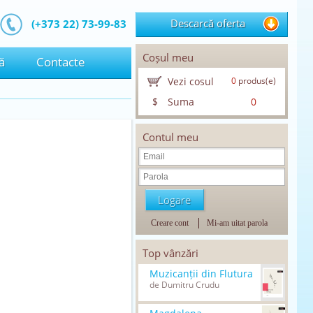
Descarcă oferta
(+373 22) 73-99-83
Coșul meu
ă
Contacte
Vezi cosul
0
produs(e)
$
Suma
0
Contul meu
Creare cont
Mi-am uitat parola
Top vânzări
Muzicanții din Flutura
de Dumitru Crudu