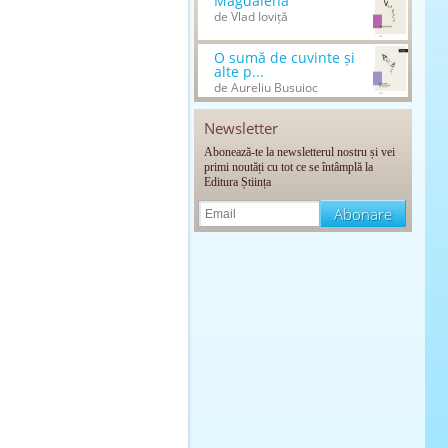
Magdalena
de Vlad Ioviță
O sumă de cuvinte și
alte p...
de Aureliu Busuioc
Newsletter
Abonează-te la newsletterul nostru și vei
primi noutăți cu tot ce se întâmplă la
Editura Știința