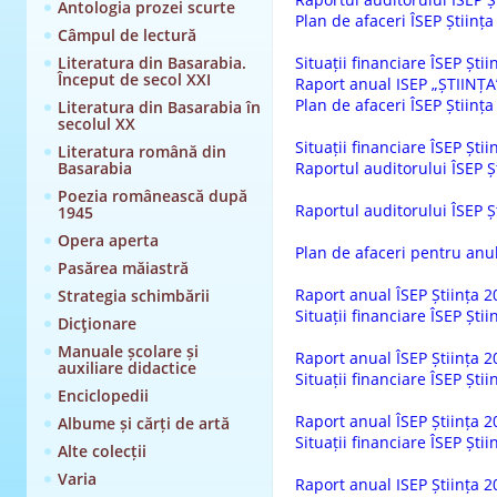
Antologia prozei scurte
Plan de afaceri ÎSEP Științ
Câmpul de lectură
Literatura din Basarabia.
Situații financiare ÎSEP Ști
Început de secol XXI
Raport anual ISEP „ȘTIINȚA
Plan de afaceri ÎSEP Științ
Literatura din Basarabia în
secolul XX
Situații financiare ÎSEP Ști
Literatura română din
Basarabia
Raportul auditorului ÎSEP Ș
Poezia românească după
Raportul auditorului ÎSEP Ș
1945
Opera aperta
Plan de afaceri pentru anu
Pasărea măiastră
Raport anual ÎSEP Știința 2
Strategia schimbării
Situații financiare ÎSEP Ști
Dicţionare
Manuale școlare și
Raport anual ÎSEP Știința 2
auxiliare didactice
Situații financiare ÎSEP Ști
Enciclopedii
Raport anual ÎSEP Știința 2
Albume și cărți de artă
Situații financiare ÎSEP Ști
Alte colecții
Varia
Raport anual ISEP Știința 2