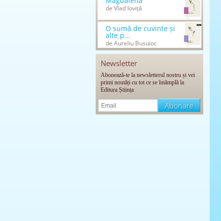
Magdalena
de Vlad Ioviță
O sumă de cuvinte și
alte p...
de Aureliu Busuioc
Newsletter
Abonează-te la newsletterul nostru și vei
primi noutăți cu tot ce se întâmplă la
Editura Știința