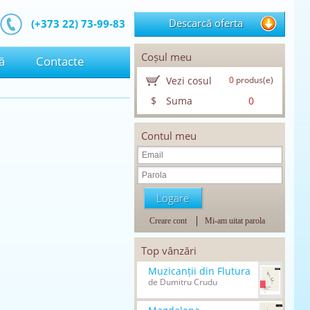
Descarcă oferta
(+373 22) 73-99-83
Coșul meu
ă
Contacte
Vezi cosul
0
produs(e)
$
Suma
0
Contul meu
Creare cont
Mi-am uitat parola
Top vânzări
Muzicanții din Flutura
de Dumitru Crudu