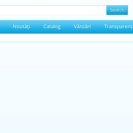
Noutăţi
Catalog
Vânzări
Transparenț