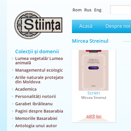
Rom
Rus
Eng
Acasă
Despre noi
Mircea Streinul
Colecții și domenii
Lumea vegetală/ Lumea
animală
Managementul ecologic
Ariile naturale protejate
din Moldova
Academica
Scrieri
Personalități notorii
Mircea Streinul
Garabet Ibrăileanu
Pagini despre Basarabia
483 lei
Memoriile Basarabiei
Antologia unui autor