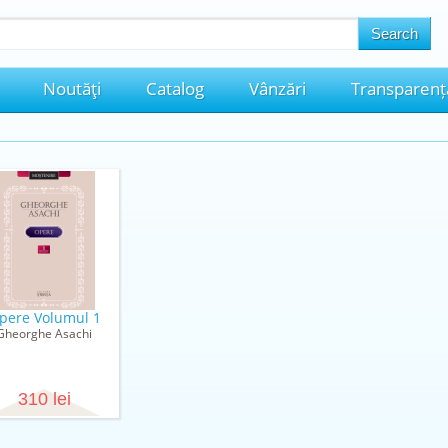
Noutăţi
Catalog
Vânzări
Transparenț
pere Volumul 1
Gheorghe Asachi
310 lei