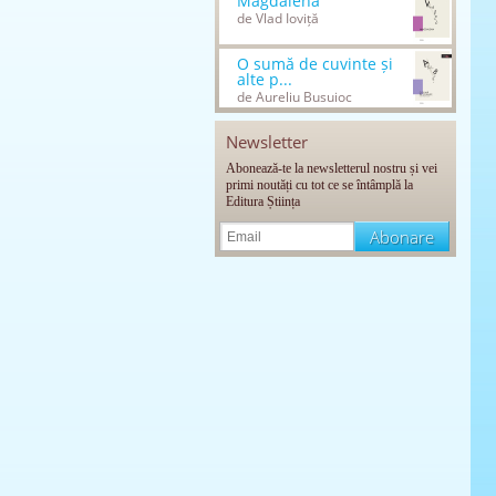
Magdalena
de Vlad Ioviță
O sumă de cuvinte și
alte p...
de Aureliu Busuioc
Newsletter
Abonează-te la newsletterul nostru și vei
primi noutăți cu tot ce se întâmplă la
Editura Știința