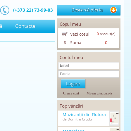
Descarcă oferta
(+373 22) 73-99-83
Coșul meu
ă
Contacte
Vezi cosul
0
produs(e)
$
Suma
0
Contul meu
Creare cont
Mi-am uitat parola
Top vânzări
Muzicanții din Flutura
de Dumitru Crudu