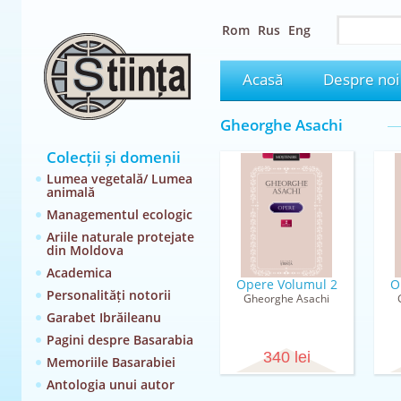
Rom
Rus
Eng
Acasă
Despre noi
Gheorghe Asachi
Colecții și domenii
Lumea vegetală/ Lumea
animală
Managementul ecologic
Ariile naturale protejate
din Moldova
Academica
Opere Volumul 2
O
Personalități notorii
Gheorghe Asachi
Garabet Ibrăileanu
Pagini despre Basarabia
340 lei
Memoriile Basarabiei
Antologia unui autor