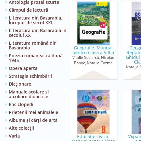
Antologia prozei scurte
Câmpul de lectură
Literatura din Basarabia.
Început de secol XXI
Literatura din Basarabia în
secolul XX
Literatura română din
Basarabia
Geografie. Manual
Geogr
pentru clasa a VIII-a
Republ
Poezia românească după
Ghidul
Vitalie Sochircă, Nicolae
1945
Cla
Boboc, Natalia Cozma
Natalia 
Opera aperta
Strategia schimbării
Dicţionare
Manuale școlare și
auxiliare didactice
Enciclopedii
Prietenii mei animalele
Albume și cărți de artă
Alte colecții
Varia
Educaţie civică.
Украï