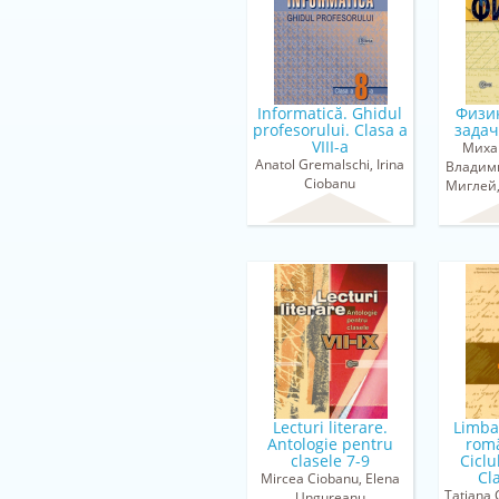
Informatică. Ghidul
Физи
profesorului. Clasa a
задач
VIII-a
Миха
Anatol Gremalschi, Irina
Владими
Ciobanu
Миглей,
Lecturi literare.
Limba 
Antologie pentru
româ
clasele 7-9
Ciclu
Cl
Mircea Ciobanu, Elena
Tatiana 
Ungureanu