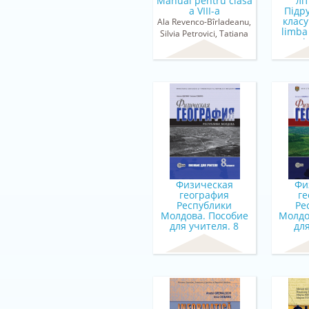
Manual pentru clasa
лi
a VIII-a
Підр
класу
Ala Revenco-Bîrladeanu,
limba 
Silvia Petrovici, Tatiana
ucrai
Turchină
М.B. Т
Ко
Нiкi
Чо
Физическая
Фи
география
г
Республики
Ре
Молдова. Пособие
Молдо
для учителя. 8
для
класс
Вита
Наталья Одоляну,
Ната
Виталие Сокиркэ
Ник
Костант