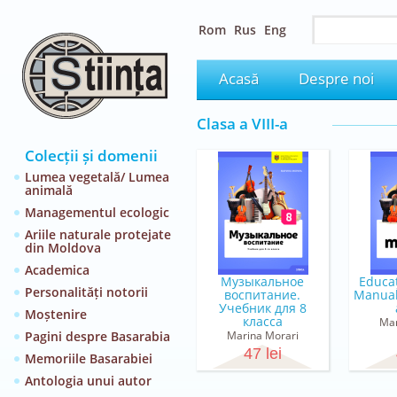
Rom
Rus
Eng
Acasă
Despre noi
Clasa a VIII-a
Colecții și domenii
Lumea vegetală/ Lumea
animală
Managementul ecologic
Ariile naturale protejate
din Moldova
Academica
Музыкальное
Educaţ
Personalități notorii
воспитание.
Manual
Учебник для 8
Moștenire
класса
Mar
Pagini despre Basarabia
Marina Morari
47 lei
Memoriile Basarabiei
Antologia unui autor