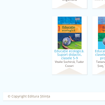
Educație ecologică.
Educaț
Suport didactic,
clasel
clasele 5-9
pro
Vitalie Sochircă, Tudor
Tatian
Cozari
Șveţ,
Vita
© Copyright Editura Știința