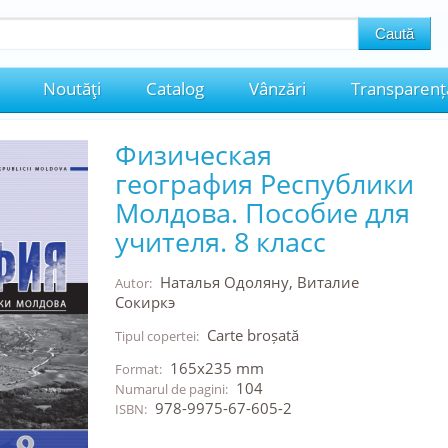
Noutăţi
Catalog
Vânzări
Transparenț
Физическая
география Республики
Молдова. Пособие для
учителя. 8 класс
Наталья Одоляну, Виталие
Autor:
Сокиркэ
Carte broșată
Tipul copertei:
165x235 mm
Format:
104
Numarul de pagini:
978-9975-67-605-2
ISBN: