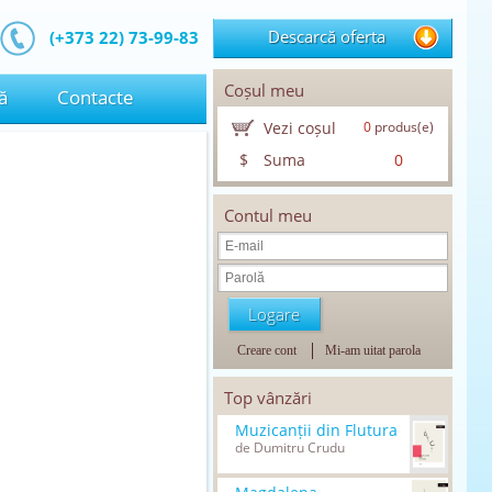
Descarcă oferta
(+373 22) 73-99-83
Coșul meu
ă
Contacte
Vezi coșul
0
produs(e)
$
Suma
0
Contul meu
Creare cont
Mi-am uitat parola
Top vânzări
Muzicanții din Flutura
de Dumitru Crudu