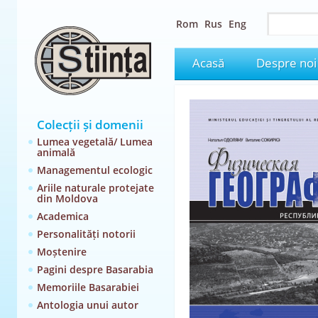
Rom
Rus
Eng
Acasă
Despre noi
Colecții și domenii
Lumea vegetală/ Lumea
animală
Managementul ecologic
Ariile naturale protejate
din Moldova
Academica
Personalități notorii
Moștenire
Pagini despre Basarabia
Memoriile Basarabiei
Antologia unui autor