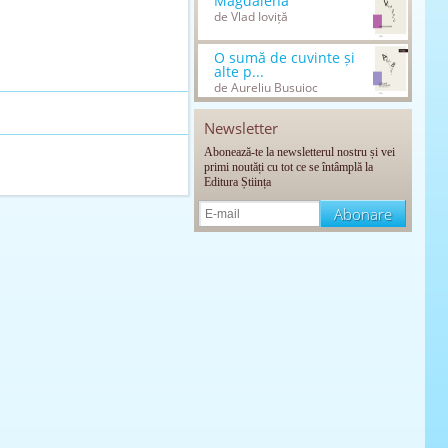
Magdalena
de Vlad Ioviță
O sumă de cuvinte și
alte p...
de Aureliu Busuioc
Newsletter
Abonează-te la newsletterul nostru și vei
primi noutăți cu tot ce se întâmplă la
Editura Știința