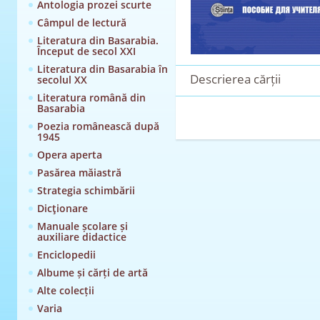
Antologia prozei scurte
Câmpul de lectură
Literatura din Basarabia.
Început de secol XXI
Literatura din Basarabia în
Descrierea cărții
secolul XX
Literatura română din
Basarabia
Poezia românească după
1945
Opera aperta
Pasărea măiastră
Strategia schimbării
Dicţionare
Manuale școlare și
auxiliare didactice
Enciclopedii
Albume și cărți de artă
Alte colecții
Varia