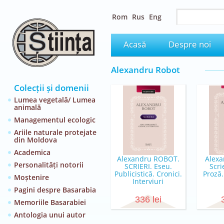
Rom
Rus
Eng
Acasă
Despre noi
Alexandru Robot
Colecții și domenii
Lumea vegetală/ Lumea
animală
Managementul ecologic
Ariile naturale protejate
din Moldova
Academica
Alexandru ROBOT.
Alexa
Personalități notorii
SCRIERI. Eseu.
Scri
Publicistică. Cronici.
Proză.
Moștenire
Interviuri
Pagini despre Basarabia
336 lei
Memoriile Basarabiei
Antologia unui autor