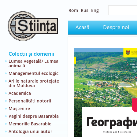
Rom
Rus
Eng
Acasă
Despre noi
Colecții și domenii
Lumea vegetală/ Lumea
animală
Managementul ecologic
Ariile naturale protejate
din Moldova
Academica
Personalități notorii
Moștenire
Pagini despre Basarabia
Memoriile Basarabiei
Antologia unui autor