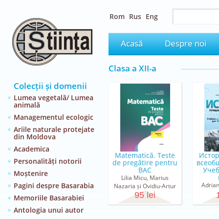
Rom
Rus
Eng
Acasă
Despre noi
Clasa a XII-a
Colecții și domenii
Lumea vegetală/ Lumea
animală
Managementul ecologic
Ariile naturale protejate
din Moldova
Academica
Matematică. Teste
Исто
Personalități notorii
de pregătire pentru
всеоб
BAC
Учеб
Moștenire
Lilia Micu, Marius
Pagini despre Basarabia
Adrian
Nazaria și Ovidiu-Artur
Felea, N
Harunjen
95 lei
Memoriile Basarabiei
Reven
Antologia unui autor