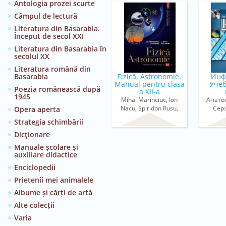
Antologia prozei scurte
Câmpul de lectură
Literatura din Basarabia.
Început de secol XXI
Literatura din Basarabia în
secolul XX
Literatura română din
Basarabia
Fizică. Astronomie.
Инф
Manual pentru clasa
Учеб
Poezia românească după
a XII-a
1945
Mihai Marinciuc, Ion
Анато
Nacu, Spiridon Rusu,
Сер
Opera aperta
Ștefan Tiron
Андр
Strategia schimbării
Dicţionare
Manuale școlare și
auxiliare didactice
Enciclopedii
Prietenii mei animalele
Albume și cărți de artă
Alte colecții
Varia