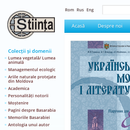
Rom
Rus
Eng
Acasă
Despre noi
Colecții și domenii
Lumea vegetală/ Lumea
animală
Managementul ecologic
Ariile naturale protejate
din Moldova
Academica
Personalități notorii
Moștenire
Pagini despre Basarabia
Memoriile Basarabiei
Antologia unui autor