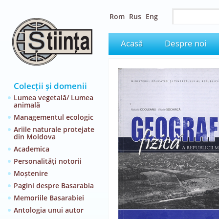
Rom
Rus
Eng
Acasă
Despre noi
Colecții și domenii
Lumea vegetală/ Lumea
animală
Managementul ecologic
Ariile naturale protejate
din Moldova
Academica
Personalități notorii
Moștenire
Pagini despre Basarabia
Memoriile Basarabiei
Antologia unui autor