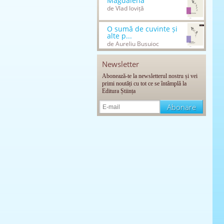
Magdalena
de Vlad Ioviță
O sumă de cuvinte și
alte p...
de Aureliu Busuioc
Newsletter
Abonează-te la newsletterul nostru și vei
primi noutăți cu tot ce se întâmplă la
Editura Știința