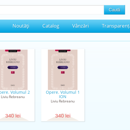
Noutăţi
Catalog
Vânzări
Transparenț
pere. Volumul 2
Opere. Volumul 1
ION
Liviu Rebreanu
Liviu Rebreanu
340 lei
340 lei