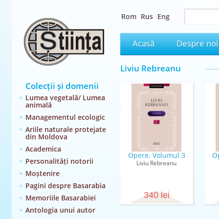
Rom
Rus
Eng
Acasă
Despre noi
Liviu Rebreanu
Colecții și domenii
Lumea vegetală/ Lumea
animală
Managementul ecologic
Ariile naturale protejate
din Moldova
Academica
Opere. Volumul 3
O
Personalități notorii
Liviu Rebreanu
Moștenire
Pagini despre Basarabia
340 lei
Memoriile Basarabiei
Antologia unui autor