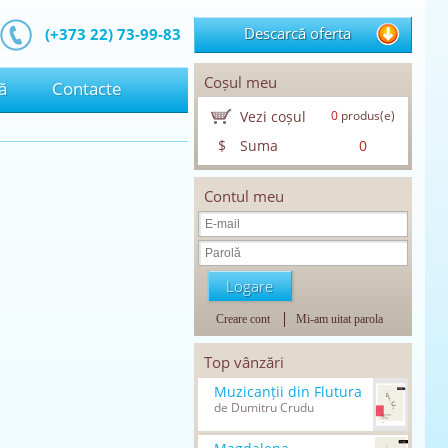
Descarcă oferta
(+373 22) 73-99-83
Coșul meu
ă
Contacte
Vezi coșul
0
produs(e)
$
Suma
0
Contul meu
Creare cont
Mi-am uitat parola
Top vânzări
Muzicanții din Flutura
de Dumitru Crudu