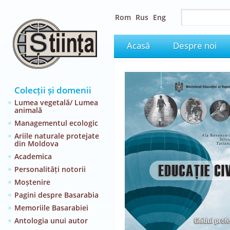
Rom
Rus
Eng
Acasă
Despre noi
Colecții și domenii
Lumea vegetală/ Lumea
animală
Managementul ecologic
Ariile naturale protejate
din Moldova
Academica
Personalități notorii
Moștenire
Pagini despre Basarabia
Memoriile Basarabiei
Antologia unui autor