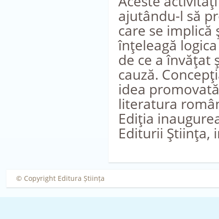
Aceste activităţ
ajutându-l să p
care se implică 
înţeleagă logica
de ce a învăţat 
cauză. Concepţia
idea promovată 
literatura român
Ediţia inaugurea
Editurii Ştiinţa
© Copyright Editura Știința