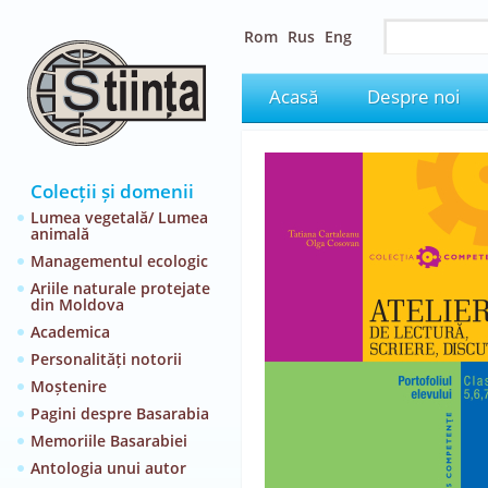
Rom
Rus
Eng
Acasă
Despre noi
Colecții și domenii
Lumea vegetală/ Lumea
animală
Managementul ecologic
Ariile naturale protejate
din Moldova
Academica
Personalități notorii
Moștenire
Pagini despre Basarabia
Memoriile Basarabiei
Antologia unui autor