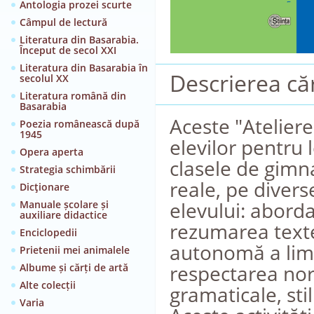
Antologia prozei scurte
Câmpul de lectură
Literatura din Basarabia.
Început de secol XXI
Literatura din Basarabia în
Descrierea căr
secolul XX
Literatura română din
Basarabia
Aceste "Ateliere
Poezia românească după
1945
elevilor pentru l
Opera aperta
clasele de gimn
Strategia schimbării
reale, pe diver
Dicţionare
elevului: aborda
Manuale școlare și
auxiliare didactice
rezumarea textel
Enciclopedii
autonomă a limbi
Prietenii mei animalele
respectarea nor
Albume și cărți de artă
Alte colecții
gramaticale, stil
Varia