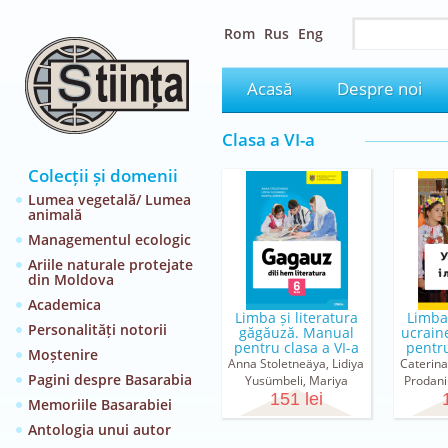
Rom
Rus
Eng
Acasă
Despre noi
Clasa a VI-a
Colecții și domenii
Lumea vegetală/ Lumea
animală
Managementul ecologic
Ariile naturale protejate
din Moldova
Academica
Limba și literatura
Limba 
Personalități notorii
găgăuză. Manual
ucrain
pentru clasa a VI-a
pentru
Moștenire
Anna Stoletneäya, Lidiya
Caterina
Pagini despre Basarabia
Yusümbeli, Mariya
Prodani
Çernioglo
151 lei
Memoriile Basarabiei
Antologia unui autor