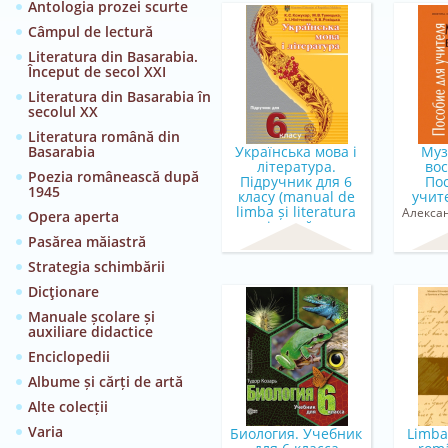
Antologia prozei scurte
Câmpul de lectură
Literatura din Basarabia.
Început de secol XXI
Literatura din Basarabia în
secolul XX
Literatura română din
Basarabia
Українська мова і
Муз
літературa.
во
Poezia românească după
Підручник для 6
По
1945
класу (manual de
учите
limba și literatura
Алекса
Opera aperta
ucraineană pen...
Стынгэ
Pasărea măiastră
K.C. Koжухар, М.B.
Туницька, А.I.
Strategia schimbării
Нiкiтченко, Л.В.
Dicţionare
Рокіцька
Manuale școlare și
auxiliare didactice
Enciclopedii
Albume și cărți de artă
Alte colecții
Varia
Биология. Учебник
Limba 