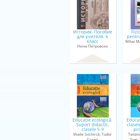
История. Пособие
Fizi
для учителя. 6
pentru
класс
Mihai M
Нина Петровски
Educație ecologică.
Educaț
Suport didactic,
clasel
clasele 5-9
pro
Vitalie Sochircă, Tudor
Tatian
Cozari
Șveţ,