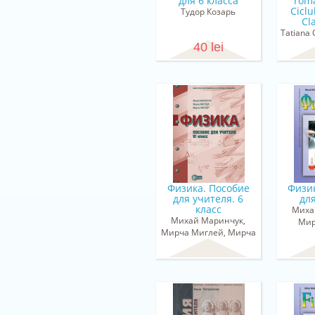
для 6 класса
româ
Ciclu
Тудор Козарь
Cl
Tatiana 
40 lei
Физика. Пособие
Физи
для учителя. 6
для
класс
Миха
Михай Маринчук,
Мир
Мирча Миглей, Мирча
Нистор