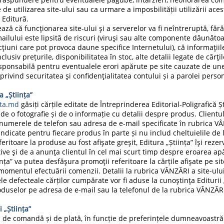
de utilizarea site-ului sau ca urmare a imposbilității utilizării ace
 Editură.
ază că funcţionarea site-ului şi a serverelor va fi neîntreruptă, fără 
, mailului este lipsită de riscuri (viruşi sau alte componente dăunăto
cţiuni care pot provoca daune specifice Internetului), că informaţiil
clusiv prețurile, disponibilitatea în stoc, alte detalii legate de cărţil
esponsabilă pentru eventualele erori apărute pe site cauzate de unel
 privind securitatea şi confidenţialitatea contului și a parolei perso
a „Știința”
nta.md
găsiți cărțile editate de Întreprinderea Editorial-Poligrafică Șt
ă de o fotografie și de o informație cu detalii despre produs. Clientu
 numerele de telefon sau adresa de e-mail specificate în rubrica V
 indicate pentru fiecare produs în parte și nu includ cheltuielile de l
eferitoare la produse au fost afişate greşit, Editura „Știința” îşi rez
ive şi de a anunţa clientul în cel mai scurt timp despre eroarea ap
ința” va putea desfăşura promoţii referitoare la cărțile afişate pe sit
în momentul efectuării comenzii. Detalii la rubrica VÂNZĂRI a site-ului
le defecteale cărților cumpărate vor fi aduse la cunoştinţa Editurii 
oduselor pe adresa de e-mail sau la telefonul de la rubrica VÂNZĂRI
ii
„Știința”
 de comandă și de plată, în funcție de preferințele dumneavoastră. 