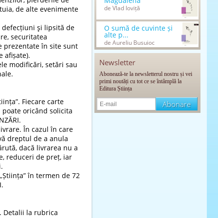
Magdalena
de Vlad Ioviță
stuia, de alte evenimente
defecțiuni şi lipsită de
O sumă de cuvinte și
alte p...
are, securitatea
de Aureliu Busuioc
e prezentate în site sunt
e afișate).
Newsletter
e modificări, setări sau
nale.
Abonează-te la newsletterul nostru și vei
primi noutăți cu tot ce se întâmplă la
Editura Știința
iința”. Fiecare carte
l poate oricând solicita
ÂNZĂRI.
ivrare. În cazul în care
ervă dreptul de a anula
ărută, dacă livrarea nu a
e, reduceri de preț, iar
.
„Știința” în termen de 72
.
Detalii la rubrica