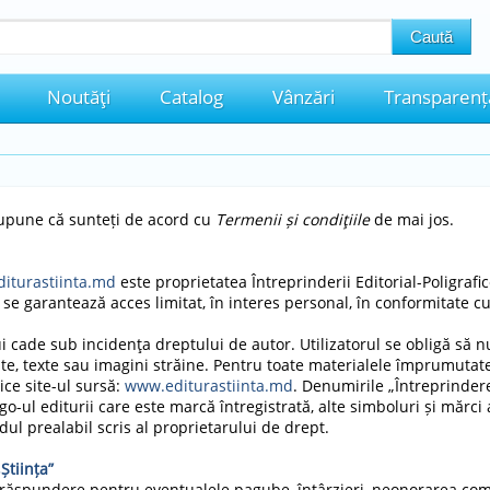
Noutăţi
Catalog
Vânzări
Transparenț
esupune că sunteți de acord cu
Termenii și condiţiile
de mai jos.
iturastiinta.md
este proprietatea Întreprinderii Editorial-Poligrafice
 i se garantează acces limitat, în interes personal, în conformitate 
ui cade sub incidenţa dreptului de autor. Utilizatorul se obligă să nu-
ite, texte sau imagini străine. Pentru toate materialele împrumutate
dice site-ul sursă:
www.editurastiinta.md
. Denumirile „Întreprindere
logo-ul editurii care este marcă întregistrată, alte simboluri și mărci a
rdul prealabil scris al proprietarului de drept.
Știința”
ă răspundere pentru eventualele pagube, întârzieri, neonorarea come