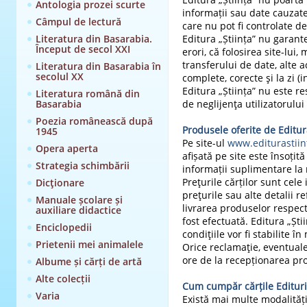
Antologia prozei scurte
informații sau date cauzate 
Câmpul de lectură
care nu pot fi controlate de
Literatura din Basarabia.
Editura „Știința” nu garante
Început de secol XXI
erori, că folosirea site-lui
transferului de date, alte a
Literatura din Basarabia în
secolul XX
complete, corecte şi la zi (in
Editura „Știința” nu este r
Literatura română din
Basarabia
de neglijenţa utilizatorului
Poezia românească după
Produsele
oferite de
Editur
1945
Pe site-ul
www.editurastii
Opera aperta
afișată pe site este însoțit
Strategia schimbării
informații suplimentare la
Preţurile cărților sunt cele
Dicţionare
preţurile sau alte detalii r
Manuale școlare și
livrarea produselor respect
auxiliare didactice
fost efectuată. Editura „Ști
Enciclopedii
condiţiile vor fi stabilite 
Prietenii mei animalele
Orice reclamaţie, eventuale
ore de la recepționarea pr
Albume și cărți de artă
Alte colecții
Cum cumpăr
cărțile
Editur
Varia
Există mai multe modalități