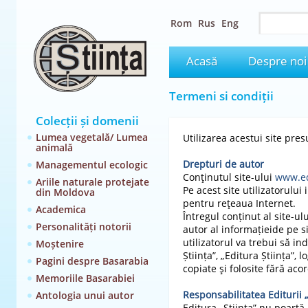
Rom
Rus
Eng
Acasă
Despre noi
Termeni si condiții
Colecții și domenii
Lumea vegetală/ Lumea
Utilizarea acestui site pr
animală
D
repturi de autor
Managementul ecologic
Conţinutul site-ului
www.ed
Ariile naturale protejate
Pe acest site utilizatorului
din Moldova
pentru reţeaua Internet.
Academica
Întregul conținut al site-ul
Personalități notorii
autor al informațieide pe s
utilizatorul va trebui să in
Moștenire
Știința”, „Editura Știința”, 
Pagini despre Basarabia
copiate şi folosite fără aco
Memoriile Basarabiei
Responsabilitatea Editurii „
Antologia unui autor
Editura „Știința” nu poart