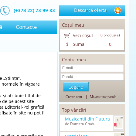
Descarcă oferta
(+373 22) 73-99-83
Coșul meu
ă
Contacte
Vezi coșul
0
produs(e)
$
Suma
0
Contul meu
 „Știința”.
cu normele în vigoare
şi atribuie titlul de
Creare cont
Mi-am uitat parola
 de pe acest site
a Editorial-Poligrafică
Top vânzări
fișate în site nu pot fi
Muzicanții din Flutura
de Dumitru Crudu
nzilor, pierderile de