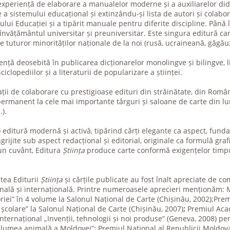
xperiență de elaborare a manualelor moderne și a auxiliarelor dida
a sistemului educațional și extinzându-și lista de autori și colabora
ului Educației și a tipărit manuale pentru diferite discipline. Până 
 învățământul universitar și preuniversitar. Este singura editură c
le tuturor minorităților naționale de la noi (rusă, ucraineană, găgău
nță deosebită în publicarea dicționarelor monolingve și bilingve, li
iclopediilor și a literaturii de popularizare a științei.
ții de colaborare cu prestigioase
edituri din străinătate, din Româ
ermanent la cele mai importante târguri și saloane de carte din lum
.).
o editură modernă și activă, tipărind cărți elegante ca aspect, fun
grijite sub aspect redacțional și editorial, originale ca formulă grafi
-un cuvânt, Editura
Știința
produce carte conformă exigențelor timpul
atea Editurii
Știința
și cărțile publicate au fost înalt apreciate de com
țională și internațională. Printre numeroasele aprecieri menționăm
ei” în 4 volume la Salonul Național de Carte (Chișinău, 2002);Premi
 școlare” la Salonul Național de Carte (Chișinău, 2007)
;
Premiul Aca
nternațional „Invenții, tehnologii și noi produse” (Geneva, 2008) pen
lumea animală a Moldovei”; Premiul Național al Republicii Moldova