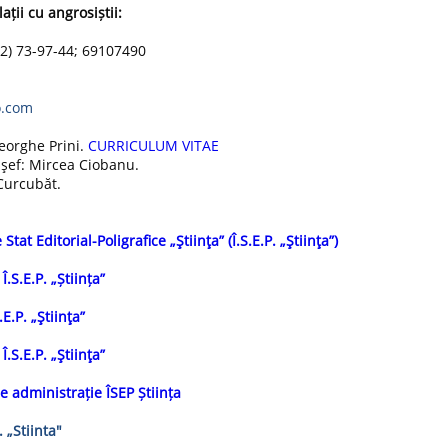
ții cu angrosiștii:
22) 73-97-44; 69107490
o.com
eorghe Prini.
CURRICULUM VITAE
-şef:
Mircea Ciobanu.
Curcubăt.
at Editorial-Poligrafice „Ştiinţa” (Î.S.E.P. „Ştiinţa”)
S.E.P. „Știința”
.P. „Ştiinţa”
.E.P. „Ştiinţa”
 administrație ÎSEP Știința
 „Stiinta"