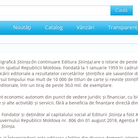
Noutăţi
Catalog
Vânzări
Transparenț
ligrafică
Știința
(în continuare Editura
Știința)
are o istorie de peste
 din spațiul Republicii Moldova. Fondată la 1 ianuarie 1959 în cadru
cării editoriale a rezultatelor cercetărilor științifice ale savanților 
sul timpului mai mult de 10 000 de titluri de carte și reviste științi
ditoriale, într-un tiraj de peste 30,0 mil. de exemplare.
t economic autonom din punct de vedere juridic și financiar, cu b
 și alte activități și servicii, fără a beneficia de finanțare directă di
Fondator și deținător al capitalului social al Editurii
Știința
a fost 
vernului Republicii Moldova nr. 806 din 01 august 2018, Agenția Pr
i
Știința.
e al Întreprinderii este editarea cărților din diverse domenii: istorie