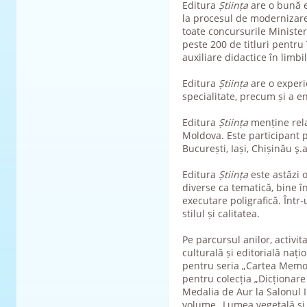
Editura
Știința
are o bună e
la procesul de modernizare 
toate concursurile Minister
peste 200 de titluri pentru
auxiliare didactice în limbi
Editura
Știința
are o experie
specialitate, precum și a enc
Editura
Știința
menține rela
Moldova. Este participant p
București, Iași, Chișinău ş.a
Editura
Știința
este astăzi 
diverse ca tematică, bine în
executare poligrafică. Într
stilul și calitatea.
Pe parcursul anilor, activit
culturală și editorială na
pentru seria „Cartea Memori
pentru colecția „Dicționare
Medalia de Aur la Salonul I
volume „Lumea vegetală și 