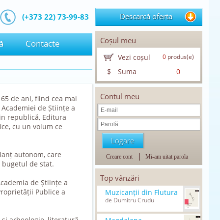
Descarcă oferta
(+373 22) 73-99-83
Coșul meu
ă
Contacte
Vezi coșul
0
produs(e)
$
Suma
0
Contul meu
 65 de ani, fiind cea mai
l Academiei de Științe a
din republică, Editura
fice, cu un volum ce
ilanț autonom, care
Creare cont
Mi-am uitat parola
n bugetul de stat.
Top vânzări
Academia de Științe a
oprietății Publice a
Muzicanții din Flutura
de Dumitru Crudu
 și arheologie, literatură