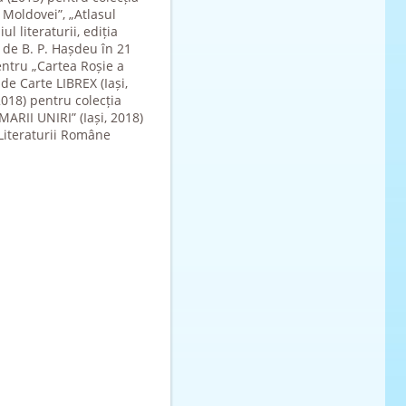
 Moldovei”, „Atlasul
l literaturii, ediția
” de B. P. Hașdeu în 21
entru „Cartea Roșie a
 de Carte LIBREX (Iași,
2018) pentru colecția
ARII UNIRI” (Iași, 2018)
Literaturii Române