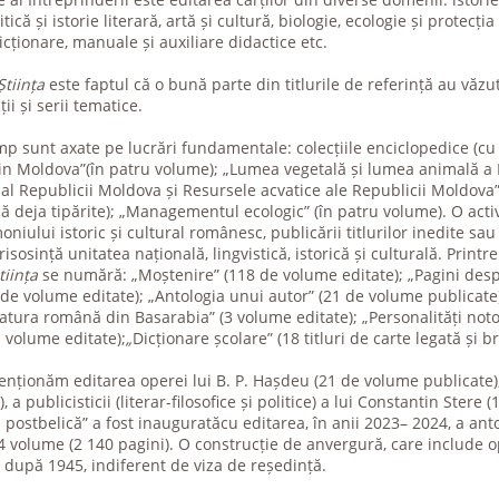
ică și istorie literară, artă și cultură, biologie, ecologie și protecția
icționare, manuale și auxiliare didactice etc.
Știința
este faptul că o bună parte din titlurile de referință au văzu
ii și serii tematice.
mp sunt axate pe lucrări fundamentale: colecțiile enciclopedice (cu t
din Moldova”(în patru volume); „Lumea vegetală și lumea animală a 
al Republicii Moldova și Resursele acvatice ale Republicii Moldova”
ă deja tipărite); „Managementul ecologic” (în patru volume). O acti
oniului istoric și cultural românesc, publicării titlurilor inedite sau
sosință unitatea națională, lingvistică, istorică și culturală. Printre
tiința
se numără: „Moștenire” (118 de volume editate); „Pagini desp
de volume editate); „Antologia unui autor” (21 de volume publicate
teratura română din Basarabia” (3 volume editate); „Personalități noto
 volume editate);
„
Dicționare școlare” (18 titluri de carte legată și br
nționăm editarea operei lui B. P. Hașdeu (21 de volume publicate), 
a publicisticii (literar-filosofice și politice) a lui Constantin Stere
 postbelică” a fost inauguratăcu editarea, în anii 2023– 2024, a anto
volume (2 140 pagini). O construcție de anvergură, care include o
 după 1945, indiferent de viza de reședință.