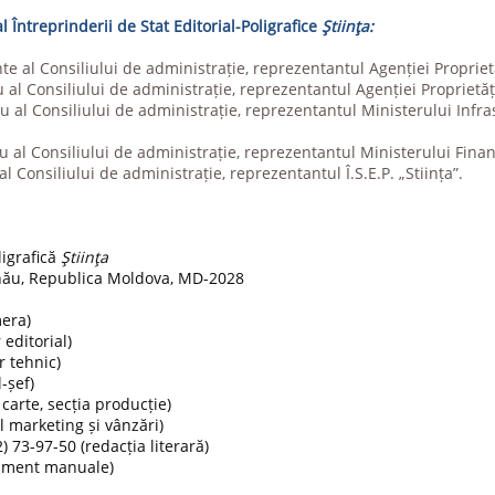
l Întreprinderii de Stat Editorial-Poligrafice
Ştiinţa:
te al Consiliului de administrație, reprezentantul Agenției Proprietă
l Consiliului de administrație, reprezentantul Agenției Proprietăți
al Consiliului de administrație, reprezentantul Ministerului Infrast
al Consiliului de administrație, reprezentantul Ministerului Finan
 Consiliului de administrație, reprezentantul Î.S.E.P. „Stiința”.
ligrafică
Ştiinţa
şinău, Republica Moldova, MD-2028
mera)
 editorial)
r tehnic)
-șef)
carte, secția producție)
l marketing și vânzări)
) 73-97-50 (redacția literară)
tament manuale)