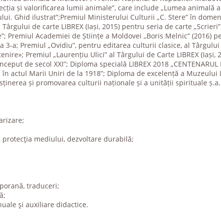
tecția și valorificarea lumii animale”, care include „Lumea animală a
lui. Ghid ilustrat”;Premiul Ministerului Culturii „C. Stere” în domeniu
 Târgului de carte LIBREX (Iași, 2015) pentru seria de carte „Scrieri
”; Premiul Academiei de Științe a Moldovei ,,Boris Melnic” (2016) p
a 3-a; Premiul „Ovidiu”, pentru editarea culturii clasice, al Târgului
enire»; Premiul „Laurențiu Ulici” al Târgului de Carte LIBREX (Iași, 
 Început de secol XXI”; Diploma specială LIBREX 2018 „CENTENARUL M
în actul Marii Uniri de la 1918”; Diploma de excelență a Muzeului 
ținerea și promovarea culturii naționale și a unității spirituale ș.a.
arizare;
 protecţia mediului, dezvoltare durabilă;
mporană, traduceri;
ă;
uale şi auxiliare didactice.