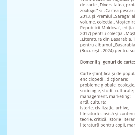
de carte „Diversitatea, pro
zoologic” și „Cartea pescaru
2013, și Premiul „Șaraga” al
volume, colecția „Moștenire
Republicii Moldova”, ediția 
2017) pentru colecția „Moșt
„Literatura din Basarabia.
pentru albumul „Basarabia 
(București, 2024) pentru sus
Domenii şi genuri de carte:
Carte ştiinţifică şi de popul
enciclopedii, dicţionare;
probleme globale, ecologie,
sociologie, studii culturale;
management, marketing;
artă, cultură;
istorie, civilizaţie, arhive;
literatură clasică şi conte
teorie, critică, istorie literar
literatură pentru copii, man