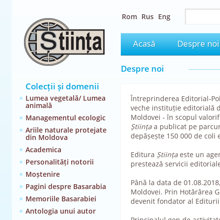
Rom
Rus
Eng
Acasă
Despre noi
Despre noi
Colecții și domenii
Lumea vegetală/ Lumea
Întreprinderea Editorial-Po
animală
veche instituție editorială
Moldovei - în scopul valorifi
Managementul ecologic
Știința
a publicat pe parcur
Ariile naturale protejate
depășește 150 000 de coli e
din Moldova
Academica
Editura
Știința
este un agen
Personalități notorii
prestează servicii editoriale
Moștenire
Până la data de 01.08.2018, 
Pagini despre Basarabia
Moldovei. Prin Hotărârea Gu
Memoriile Basarabiei
devenit fondator al Edituri
Antologia unui autor
Principalul gen de activitat