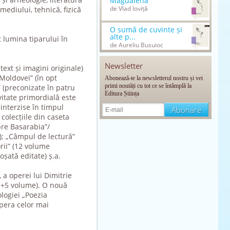
Magdalena
de Vlad Ioviță
 mediului, tehnică, fizică
O sumă de cuvinte și
alte p...
t lumina tiparului în
de Aureliu Busuioc
Newsletter
ext și imagini originale)
Moldovei” (în opt
Abonează-te la newsletterul nostru și vei
primi noutăți cu tot ce se întâmplă la
 (preconizate în patru
Editura Știința
vitate primordială este
 interzise în timpul
 colecțiile din caseta
re Basarabia”/
); „Câmpul de lectură”
rii” (12 volume
oșată editate) ș.a.
a operei lui Dimitrie
 (1+5 volume). O nouă
logiei „Poezia
pera celor mai