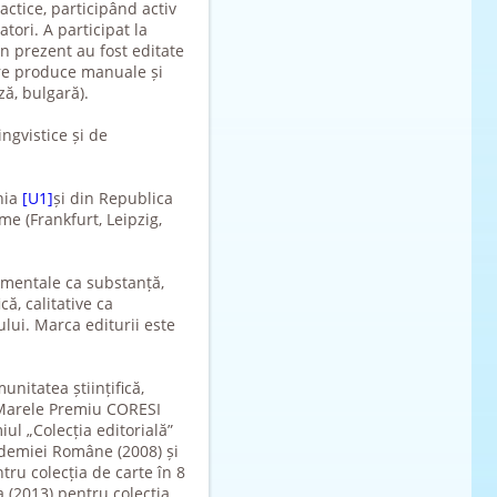
ctice, participând activ
tori. A participat la
în prezent au fost editate
are produce manuale și
ză, bulgară).
ngvistice și de
nia
[U1]
și din Republica
e (Frankfurt, Leipzig,
damentale ca substanță,
că, calitative ca
ui. Marca editurii este
unitatea științifică,
: Marele Premiu CORESI
ul „Colecția editorială”
demiei Române (2008) și
tru colecția de carte în 8
 (2013) pentru colecția