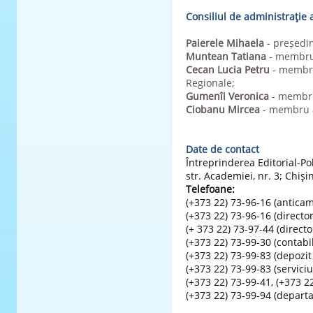
Consiliul de administraţie a
Paierele Mihaela
- președin
Muntean Tatiana
- membru a
Cecan Lucia Petru
- membru 
Regionale;
Gumenîi Veronica
- membru 
Ciobanu Mircea
- membru al
Date de contact
Întreprinderea Editorial-Po
str. Academiei, nr. 3; Chi
Telefoane:
(+373 22) 73-96-16 (antica
(+373 22) 73-96-16 (director
(+ 373 22) 73-97-44 (directo
(+373 22) 73-99-30 (contabil
(+373 22) 73-99-83 (depozit 
(+373 22) 73-99-83 (serviciu
(+373 22) 73-99-41, (+373 22
(+373 22) 73-99-94 (depar