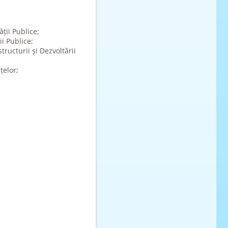
ții Publice;
i Publice;
ructurii și Dezvoltării
țelor;