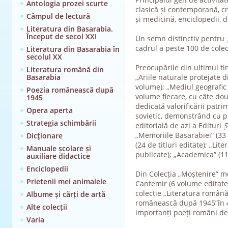
Antologia prozei scurte
clasică și contemporană, crit
Câmpul de lectură
și medicină, enciclopedii, d
Literatura din Basarabia.
Început de secol XXI
Un semn distinctiv pentru
cadrul a peste 100 de colecț
Literatura din Basarabia în
secolul XX
Preocupările din ultimul ti
Literatura română din
Basarabia
„Ariile naturale protejate 
volume); „Mediul geografic 
Poezia românească după
volume fiecare, cu câte dou
1945
dedicată valorificării patrim
Opera aperta
sovietic, demonstrând cu pri
Strategia schimbării
editorială de azi a Edituri
Ș
„Memoriile Basarabiei” (33 
Dicţionare
(24 de titluri editate); „Li
Manuale școlare și
publicate); „Academica” (11
auxiliare didactice
Enciclopedii
Din Colecția „Moștenire” me
Prietenii mei animalele
Cantemir (6 volume editate), 
colecție „Literatura română
Albume și cărți de artă
românească după 1945”în 4 
Alte colecții
importanți poeți români de
Varia