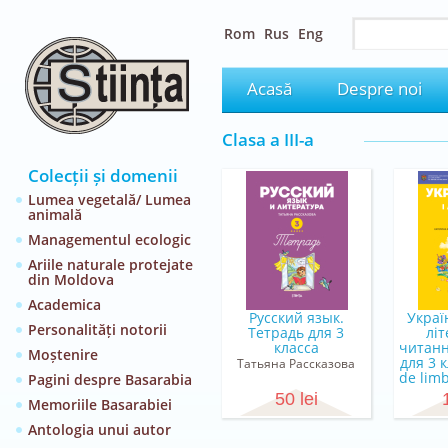
Rom
Rus
Eng
Acasă
Despre noi
Clasa a III-a
Colecții și domenii
Lumea vegetală/ Lumea
animală
Managementul ecologic
Ariile naturale protejate
din Moldova
Academica
Русский язык.
Украї
Personalități notorii
Тетрадь для 3
лі
класса
читанн
Moștenire
для 3 
Татьяна Рассказова
de lim
Pagini despre Basarabia
pe
50 lei
Memoriile Basarabiei
К. 
Прода
Antologia unui autor