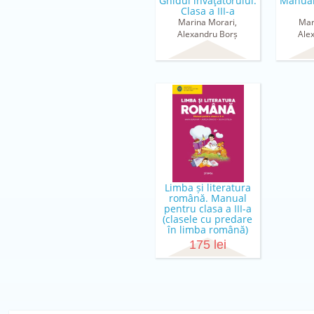
Ghidul învăţătorului.
Manual
Clasa a III-a
Marina Morari,
Mar
Alexandru Borș
Ale
Limba și literatura
română. Manual
pentru clasa a III-a
(clasele cu predare
în limba română)
Maria Buruiană, Aurelia
175 lei
Ermicioi, Silvia Cotelea