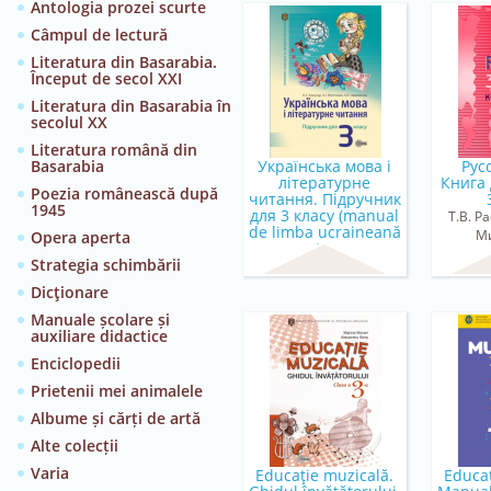
Antologia prozei scurte
Câmpul de lectură
Literatura din Basarabia.
Început de secol XXI
Literatura din Basarabia în
secolul XX
Literatura română din
Basarabia
Українська мова і
Рус
літературне
Книга 
Poezia românească după
читання. Підручник
1945
для 3 класу (manual
Т.В. Р
de limba ucraineană
М
Opera aperta
pentru c...
Strategia schimbării
K.C. Кожухар, A.I.
Нiкiтченко, A.O.
Dicţionare
Люшнiвська
Manuale școlare și
auxiliare didactice
Enciclopedii
Prietenii mei animalele
Albume și cărți de artă
Alte colecții
Varia
Educaţie muzicală.
Educaţ