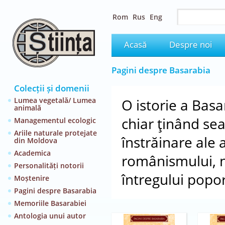
Rom
Rus
Eng
Acasă
Despre noi
Pagini despre Basarabia
Colecții și domenii
Lumea vegetală/ Lumea
O istorie a Basa
animală
chiar ţinând se
Managementul ecologic
Ariile naturale protejate
înstrăinare ale 
din Moldova
Academica
românismului, nu
Personalități notorii
întregului popo
Moștenire
Pagini despre Basarabia
Memoriile Basarabiei
Antologia unui autor