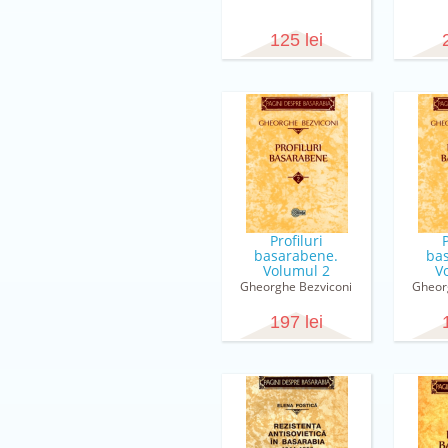
125 lei
Profiluri
P
basarabene.
ba
Volumul 2
V
Gheorghe Bezviconi
Gheor
197 lei