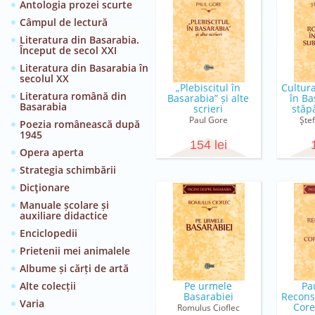
Antologia prozei scurte
Câmpul de lectură
Literatura din Basarabia.
Început de secol XXI
Literatura din Basarabia în
secolul XX
„Plebiscitul în
Cultur
Literatura română din
Basarabia” și alte
în Ba
Basarabia
scrieri
stăp
Paul Gore
Şte
Poezia românească după
1945
154 lei
Opera aperta
Strategia schimbării
Dicţionare
Manuale școlare și
auxiliare didactice
Enciclopedii
Prietenii mei animalele
Albume și cărți de artă
Alte colecții
Pe urmele
Pa
Basarabiei
Reconst
Varia
Cor
Romulus Cioflec