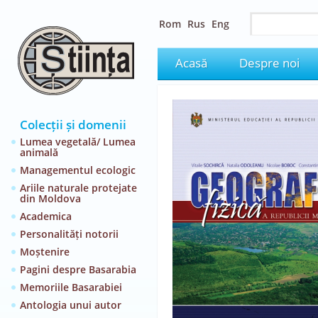
Rom
Rus
Eng
Acasă
Despre noi
Colecții și domenii
Lumea vegetală/ Lumea
animală
Managementul ecologic
Ariile naturale protejate
din Moldova
Academica
Personalități notorii
Moștenire
Pagini despre Basarabia
Memoriile Basarabiei
Antologia unui autor