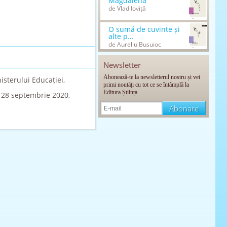
Magdalena
de Vlad Ioviță
O sumă de cuvinte și
alte p...
de Aureliu Busuioc
Newsletter
Abonează-te la newsletterul nostru și vei
isterului Educației,
primi noutăți cu tot ce se întâmplă la
Editura Știința
n 28 septembrie 2020,