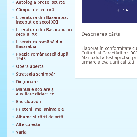
Antologia prozei scurte
Câmpul de lectură
Literatura din Basarabia.
Început de secol XXI
Literatura din Basarabia în
Descrierea cărții
secolul XX
Literatura română din
Basarabia
Elaborat în conformitate cu
Culturii și Cercetării nr. 90
Poezia românească după
Manualul a fost aprobat pri
1945
urmare a evaluării calității 
Opera aperta
Strategia schimbării
Dicţionare
Manuale școlare și
auxiliare didactice
Enciclopedii
Prietenii mei animalele
Albume și cărți de artă
Alte colecții
Varia