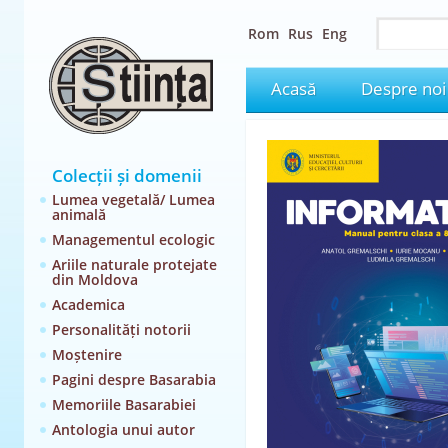
Rom
Rus
Eng
Acasă
Despre noi
Colecții și domenii
Lumea vegetală/ Lumea
animală
Managementul ecologic
Ariile naturale protejate
din Moldova
Academica
Personalități notorii
Moștenire
Pagini despre Basarabia
Memoriile Basarabiei
Antologia unui autor