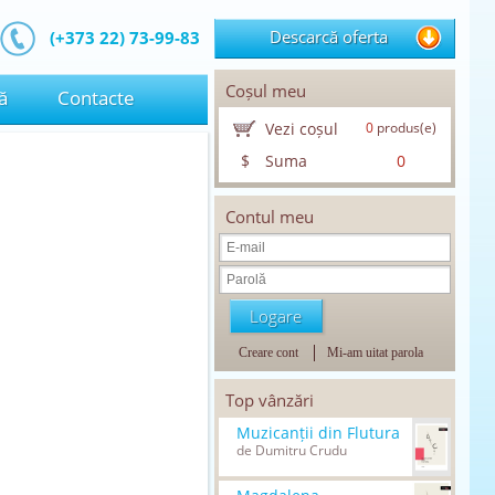
Descarcă oferta
(+373 22) 73-99-83
Coșul meu
ă
Contacte
Vezi coșul
0
produs(e)
$
Suma
0
Contul meu
Creare cont
Mi-am uitat parola
Top vânzări
Muzicanții din Flutura
de Dumitru Crudu