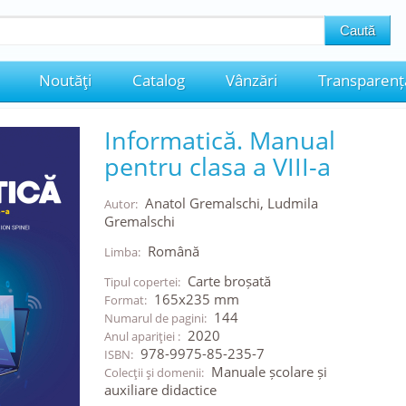
Noutăţi
Catalog
Vânzări
Transparenț
Informatică. Manual
pentru clasa a VIII-a
Anatol Gremalschi, Ludmila
Autor:
Gremalschi
Română
Limba:
Carte broșată
Tipul copertei:
165x235 mm
Format:
144
Numarul de pagini:
2020
Anul apariţiei :
978-9975-85-235-7
ISBN:
Manuale școlare și
Colecţii şi domenii:
auxiliare didactice