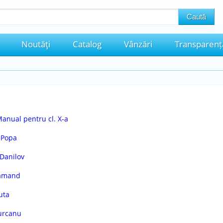
Noutăţi
Catalog
Vânzări
Transparenț
Manual pentru cl. X-a
 Popa
 Danilov
lamand
uta
Țurcanu