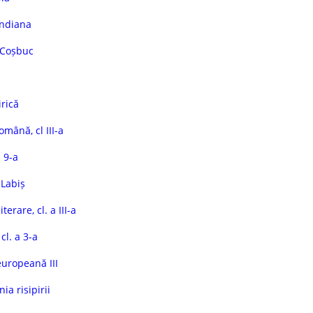
andiana
 Coșbuc
irică
mână, cl III-a
 9-a
 Labiș
erare, cl. a III-a
cl. a 3-a
europeană III
a risipirii