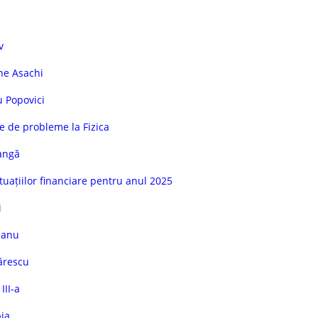
v
he Asachi
u Popovici
e de probleme la Fizica
angă
ituațiilor financiare pentru anul 2025
i
eanu
ărescu
III-a
ia