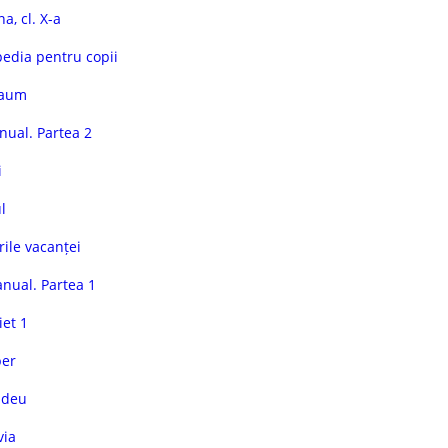
a, cl. X-a
pedia pentru copii
Naum
nual. Partea 2
i
l
ile vacanței
nual. Partea 1
iet 1
per
sdeu
via