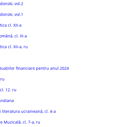
donski, vol.2
donski, vol.1
ca cl. XII-a
mână, cl. III-a
ca cl. XII-a, ru
ituațiilor financiare pentru anul 2024
eru
cl. 12. ru
andiana
 literatura ucraineană, cl. 4-a
 Muzicală, cl. 7-a, ru