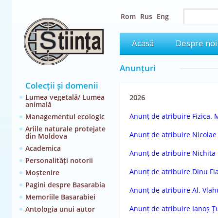
Rom
Rus
Eng
Acasă
Despre noi
Anunțuri
Colecții și domenii
Lumea vegetală/ Lumea
2026
animală
Anunț de atribuire Fizica. 
Managementul ecologic
Ariile naturale protejate
Anunț de atribuire Nicolae
din Moldova
Academica
Anunț de atribuire Nichita
Personalități notorii
Anunț de atribuire Dinu F
Moștenire
Pagini despre Basarabia
Anunț de atribuire Al. Vlah
Memoriile Basarabiei
Anunț de atribuire Ianoș 
Antologia unui autor