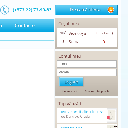
Descarcă oferta
(+373 22) 73-99-83
Coșul meu
ă
Contacte
Vezi coșul
0
produs(e)
$
Suma
0
Contul meu
Creare cont
Mi-am uitat parola
Top vânzări
Muzicanții din Flutura
de Dumitru Crudu