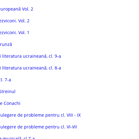
europeană Vol. 2
zviconi. Vol. 2
zviconi. Vol. 1
Frunză
 literatura ucraineană, cl. 9-a
 literatura ucraineană, cl. 8-a
l. 7-a
Streinul
he Conachi
ulegere de probleme pentru cl. VIII - IX
Culegere de probleme pentru cl. VI-VII
 muzicală, cl 7-a