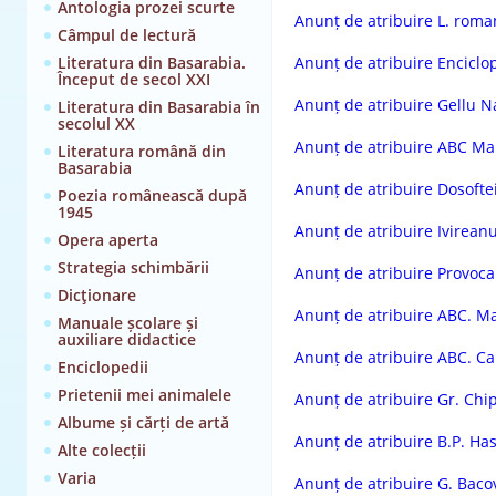
Antologia prozei scurte
Anunț de atribuire L. roman
Câmpul de lectură
Literatura din Basarabia.
Anunț de atribuire Enciclo
Început de secol XXI
Anunț de atribuire Gellu 
Literatura din Basarabia în
secolul XX
Anunț de atribuire ABC Ma
Literatura română din
Basarabia
Anunț de atribuire Dosofte
Poezia românească după
1945
Anunț de atribuire Ivireanu
Opera aperta
Strategia schimbării
Anunț de atribuire Provocar
Dicţionare
Anunț de atribuire ABC. Ma
Manuale școlare și
auxiliare didactice
Anunț de atribuire ABC. Ca
Enciclopedii
Prietenii mei animalele
Anunț de atribuire Gr. Chi
Albume și cărți de artă
Anunț de atribuire B.P. Ha
Alte colecții
Varia
Anunț de atribuire G. Baco