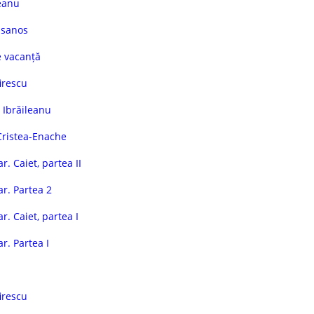
eanu
Isanos
e vacanță
irescu
 Ibrăileanu
Cristea-Enache
. Caiet, partea II
r. Partea 2
. Caiet, partea I
r. Partea I
irescu