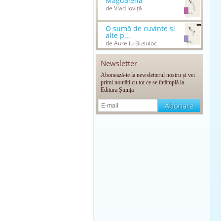
Magdalena
de Vlad Ioviță
O sumă de cuvinte și
alte p...
de Aureliu Busuioc
Newsletter
Abonează-te la newsletterul nostru și vei
primi noutăți cu tot ce se întâmplă la
Editura Știința