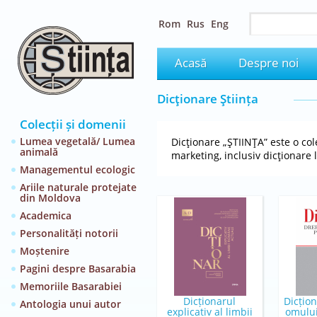
Rom
Rus
Eng
Acasă
Despre noi
Dicţionare Ştiința
Colecții și domenii
Lumea vegetală/ Lumea
Dicţionare „ŞTIINŢA” este o co
animală
marketing, inclusiv dicţionare 
Managementul ecologic
Ariile naturale protejate
din Moldova
Academica
Personalități notorii
Moștenire
Pagini despre Basarabia
Memoriile Basarabiei
Dicționarul
Dicțio
Antologia unui autor
explicativ al limbii
omului