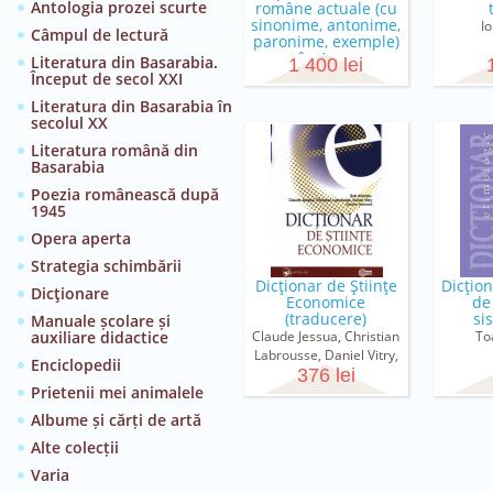
Antologia prozei scurte
române actuale (cu
sinonime, antonime,
I
Câmpul de lectură
paronime, exemple)
în 4 v...
Literatura din Basarabia.
1 400 lei
Vasile Bahnaru, Liliana
Început de secol XXI
Botnaru, Livia Căruntu-
Literatura din Basarabia în
Caraman, Viorica Molea,
secolul XX
Maria Onofraș, Tamara
Literatura română din
Pahomi, Valeriu Sclifos,
Basarabia
Lidia Vrabie
Poezia românească după
1945
Opera aperta
Strategia schimbării
Dicţionar de Ştiinţe
Dicţio
Dicţionare
Economice
de
(traducere)
si
Manuale școlare și
auxiliare didactice
Claude Jessua, Christian
To
Labrousse, Daniel Vitry,
Enciclopedii
Damien Gaumont
376 lei
Prietenii mei animalele
Albume și cărți de artă
Alte colecții
Varia