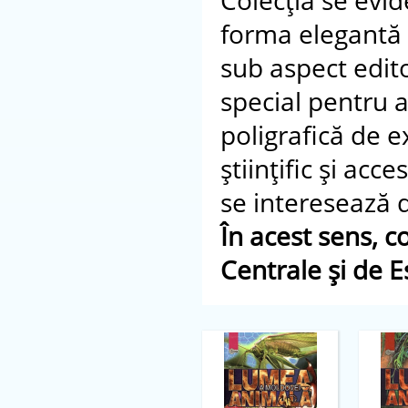
Colecţia se evid
forma elegantă d
sub aspect edito
special pentru a
poligrafică de e
ştiinţific şi acc
se interesează 
În acest sens, c
Centrale şi de E