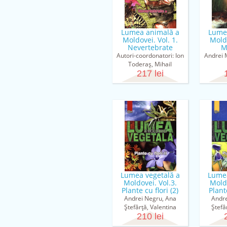
Lumea animală a
Lume
Moldovei. Vol. 1.
Moldo
Nevertebrate
M
Autori-coordonatori: Ion
Andrei 
Toderaş, Mihail
Vladimirov, Zaharia
217 lei
Neculiseanu
Lumea vegetală a
Lumea
Moldovei. Vol.3.
Moldo
Plante cu flori (2)
Plante
Andrei Negru, Ana
Andre
Ştefârţă, Valentina
Ştefâ
Cantemir, Gheorghe
210 lei
Cante
Gânju, Veaceslav