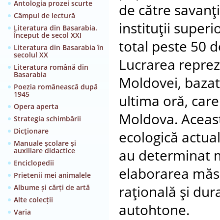
Antologia prozei scurte
de către savanţi
Câmpul de lectură
instituţii supe
Literatura din Basarabia.
Început de secol XXI
total peste 50 d
Literatura din Basarabia în
secolul XX
Lucrarea reprezi
Literatura română din
Basarabia
Moldovei, bazat
Poezia românească după
1945
ultima oră, care
Opera aperta
Moldova. Aceasta
Strategia schimbării
Dicţionare
ecologică actuală
Manuale școlare și
auxiliare didactice
au determinat m
Enciclopedii
elaborarea măsur
Prietenii mei animalele
Albume și cărți de artă
raţională şi dur
Alte colecții
autohtone.
Varia