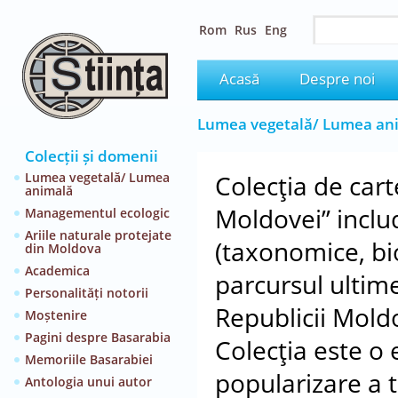
Rom
Rus
Eng
Acasă
Despre noi
Lumea vegetală/ Lumea an
Colecții și domenii
Lumea vegetală/ Lumea
Colecţia de car
animală
Moldovei” includ
Managementul ecologic
Ariile naturale protejate
(taxonomice, bio
din Moldova
Academica
parcursul ultim
Personalități notorii
Republicii Mold
Moștenire
Pagini despre Basarabia
Colecţia este o 
Memoriile Basarabiei
popularizare a te
Antologia unui autor