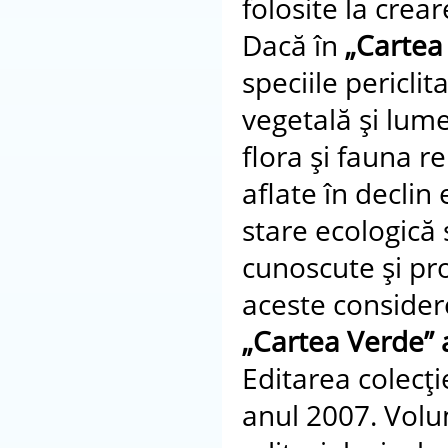
folosite la cre
Dacă în
„Cartea
speciile pericli
vegetală şi lum
flora şi fauna r
aflate în declin 
stare ecologică 
cunoscute şi pr
aceste considere
„Cartea Verde”
Editarea colecţie
anul 2007. Volum