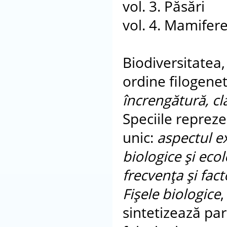
vol. 3. Păsări
vol. 4. Mamifer
Biodiversitatea,
ordine filogenet
încrengătură, cla
Speciile reprez
unic:
aspectul ex
biologice şi ecol
frecvenţa şi facto
Fişele biologice
,
sintetizează para