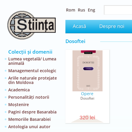
Rom
Rus
Eng
Acasă
Despre noi
Dosoftei
Colecții și domenii
Lumea vegetală/ Lumea
animală
Managementul ecologic
Ariile naturale protejate
din Moldova
Academica
Opere
Personalități notorii
Dosoftei
Moștenire
Pagini despre Basarabia
320 lei
Memoriile Basarabiei
Antologia unui autor