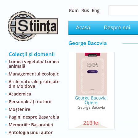
Rom
Rus
Eng
Acasă
Despre noi
George Bacovia
Colecții și domenii
Lumea vegetală/ Lumea
animală
Managementul ecologic
Ariile naturale protejate
din Moldova
Academica
George Bacovia.
Personalități notorii
Opere
George Bacovia
Moștenire
Pagini despre Basarabia
213 lei
Memoriile Basarabiei
Antologia unui autor