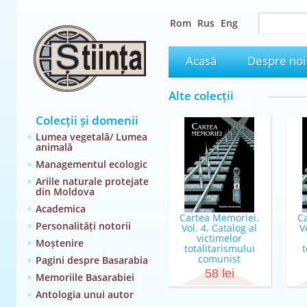
Rom
Rus
Eng
Acasă
Despre noi
Alte colecții
Colecții și domenii
Lumea vegetală/ Lumea
animală
Managementul ecologic
Ariile naturale protejate
din Moldova
Academica
Cartea Memoriei.
C
Personalități notorii
Vol. 4. Catalog al
V
victimelor
Moștenire
totalitarismului
t
comunist
Pagini despre Basarabia
Coordonator Elena
C
58 lei
Memoriile Basarabiei
Postică
Antologia unui autor