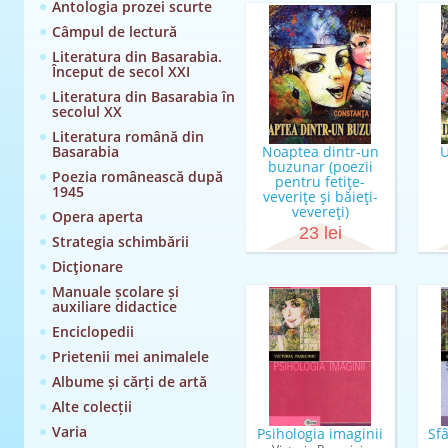
Antologia prozei scurte
Câmpul de lectură
Literatura din Basarabia.
Început de secol XXI
Literatura din Basarabia în
secolul XX
Literatura română din
Basarabia
Noaptea dintr-un
U
buzunar (poezii
Poezia românească după
pentru fetiţe-
1945
veveriţe şi băieţi-
vevereţi)
Opera aperta
Constanţa Buzea
23 lei
Strategia schimbării
Dicţionare
Manuale școlare și
auxiliare didactice
Enciclopedii
Prietenii mei animalele
Albume și cărți de artă
Alte colecții
Varia
Psihologia imaginii
Sfâ