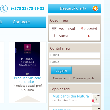
Descarcă oferta
(+373 22) 73-99-83
Coșul meu
ă
Contacte
Vezi coșul
0
produs(e)
$
Suma
0
Contul meu
Produse vinicole
Creare cont
Mi-am uitat parola
secundare
În redacţia acad. prof.
Top vânzări
Gh. Duca
Muzicanții din Flutura
de Dumitru Crudu