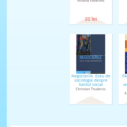
Victoria Pasecinic
31 lei
Negocierile. Eseu de
Fâ
sociologie despre
liantul social
и
Christian Thuderoz
A
Con
Ole