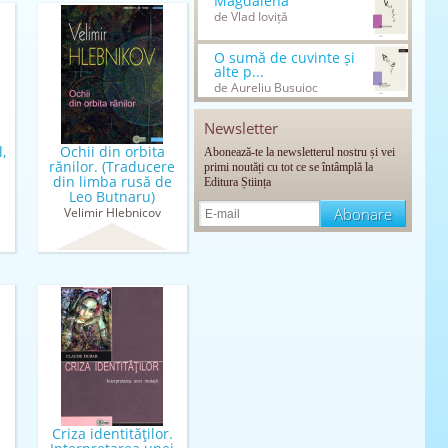
Magdalena
de Vlad Ioviță
O sumă de cuvinte și
alte p...
de Aureliu Busuioc
Newsletter
,
Ochii din orbita
Abonează-te la newsletterul nostru și vei
rănilor. (Traducere
primi noutăți cu tot ce se întâmplă la
din limba rusă de
Editura Știința
e
Leo Butnaru)
Velimir Hlebnicov
y
Criza identităţilor.