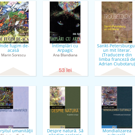
nde fugim de-
Întîmplări cu
Sankt-Petersburgul
acasă
Arpagic
un mit literar.
(Traducere din
Marin Sorescu
Ana Blandiana
limba franceză d
Adrian Ciubotaru)
Wladimir Troubetzko
53 lei
rşitul umanităţii
Despre natură. Să
Mondializarea