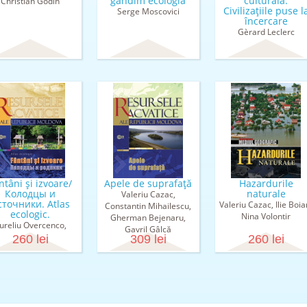
gândim ecologia
culturală.
Christian Godin
Civilizaţiile puse l
Serge Moscovici
încercare
Gèrard Leclerc
ntâni şi izvoare/
Apele de suprafaţă
Hazardurile
Колодцы и
naturale
Valeriu Cazac,
сточники. Atlas
Valeriu Cazac, Ilie Boia
Constantin Mihailescu,
ecologic.
Nina Volontir
Gherman Bejenaru,
ureliu Overcenco,
Gavril Gâlcă
stantin Mihailescu,
260 lei
309 lei
260 lei
g Bogdevici, Gavril
Gâlcă