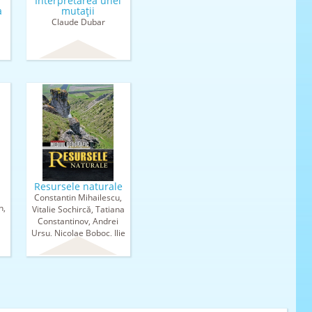
Interpretarea unei
a
mutaţii
Claude Dubar
Resursele naturale
Constantin Mihailescu,
n,
Vitalie Sochircă, Tatiana
Constantinov, Andrei
Ursu, Nicolae Boboc, Ilie
Boian, Adam Begu,
Andrei Munteanu