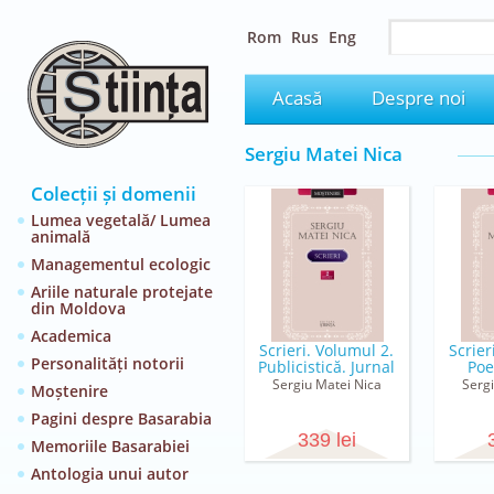
Rom
Rus
Eng
Acasă
Despre noi
Sergiu Matei Nica
Colecții și domenii
Lumea vegetală/ Lumea
animală
Managementul ecologic
Ariile naturale protejate
din Moldova
Academica
Scrieri. Volumul 2.
Scrier
Personalități notorii
Publicistică. Jurnal
Poe
Sergiu Matei Nica
Serg
Moștenire
Pagini despre Basarabia
339 lei
Memoriile Basarabiei
Antologia unui autor