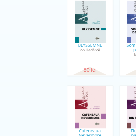
ULYSSEMNE
Somn
p
Ion Hadârcă
I
80 lei
Cafeneaua
Fl
Nevermore
p