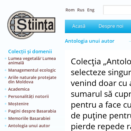
Rom
Rus
Eng
Acasă
Despre noi
Antologia unui autor
Colecții și domenii
Lumea vegetală/ Lumea
Colecţia „Antolo
animală
selecteze singur
Managementul ecologic
Ariile naturale protejate
venind doar cu a
din Moldova
Academica
sumarul să cupri
Personalități notorii
pentru a face cu
Moștenire
Pagini despre Basarabia
de puţine pentru 
Memoriile Basarabiei
pierde repede 
Antologia unui autor