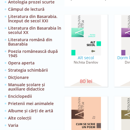
Antologia prozei scurte
Câmpul de lectură
Literatura din Basarabia.
Început de secol XXI
Literatura din Basarabia în
secolul XX
Literatura română din
Basarabia
Poezia românească după
1945
Alt secol
Dorm 
Nichita Danilov
Di
Opera aperta
Strategia schimbării
Dicţionare
80 lei
Manuale școlare și
auxiliare didactice
Enciclopedii
Prietenii mei animalele
Albume și cărți de artă
Alte colecții
Varia