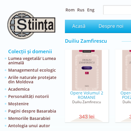
Rom
Rus
Eng
Acasă
Despre noi
Duiliu Zamfirescu
Colecții și domenii
Lumea vegetală/ Lumea
animală
Managementul ecologic
Ariile naturale protejate
din Moldova
Academica
Opere Volumul 2
Oper
Personalități notorii
ROMANE
POEZ
Duiliu Zamfirescu
Duil
Moștenire
Pagini despre Basarabia
343 lei
Memoriile Basarabiei
Antologia unui autor