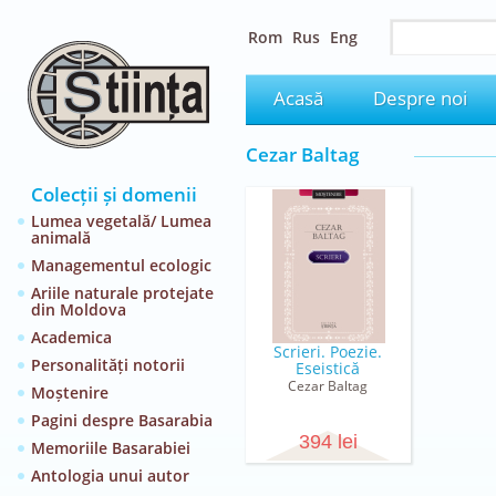
Rom
Rus
Eng
Acasă
Despre noi
Cezar Baltag
Colecții și domenii
Lumea vegetală/ Lumea
animală
Managementul ecologic
Ariile naturale protejate
din Moldova
Academica
Scrieri. Poezie.
Personalități notorii
Eseistică
Cezar Baltag
Moștenire
Pagini despre Basarabia
394 lei
Memoriile Basarabiei
Antologia unui autor