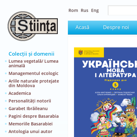
Rom
Rus
Eng
Acasă
Despre noi
Colecții și domenii
Lumea vegetală/ Lumea
animală
Managementul ecologic
Ariile naturale protejate
din Moldova
Academica
Personalități notorii
Garabet Ibrăileanu
Pagini despre Basarabia
Memoriile Basarabiei
Antologia unui autor