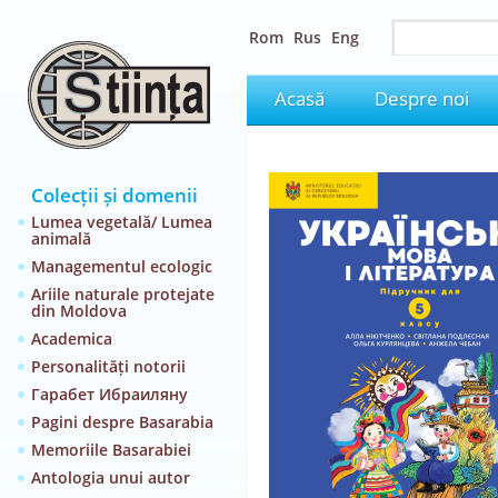
Rom
Rus
Eng
Acasă
Despre noi
Colecții și domenii
Lumea vegetală/ Lumea
animală
Managementul ecologic
Ariile naturale protejate
din Moldova
Academica
Personalități notorii
Гарабет Ибраиляну
Pagini despre Basarabia
Memoriile Basarabiei
Antologia unui autor