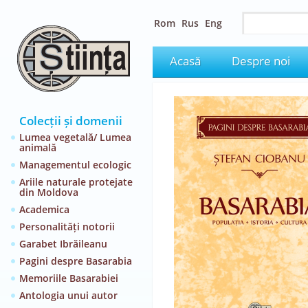
Rom
Rus
Eng
Acasă
Despre noi
Colecții și domenii
Lumea vegetală/ Lumea
animală
Managementul ecologic
Ariile naturale protejate
din Moldova
Academica
Personalități notorii
Garabet Ibrăileanu
Pagini despre Basarabia
Memoriile Basarabiei
Antologia unui autor