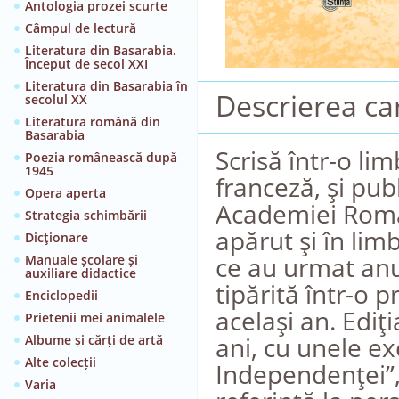
Antologia prozei scurte
Câmpul de lectură
Literatura din Basarabia.
Început de secol XXI
Literatura din Basarabia în
Descrierea car
secolul XX
Literatura română din
Basarabia
Scrisă într-o li
Poezia românească după
1945
franceză, şi publ
Opera aperta
Academiei Român
Strategia schimbării
apărut şi în li
Dicţionare
ce au urmat anu
Manuale școlare și
auxiliare didactice
tipărită într-o 
Enciclopedii
acelaşi an. Ediţ
Prietenii mei animalele
ani, cu unele e
Albume și cărți de artă
Alte colecții
Independenţei”,
Varia