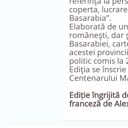
referinţă la per
coperta, lucrare
Basarabia”.
Elaborată de un
româneşti, dar ş
Basarabiei, cart
acestei provinci
politic comis la
Ediţia se înscrie
Centenarului Mar
Ediție îngrijită
franceză de Ale