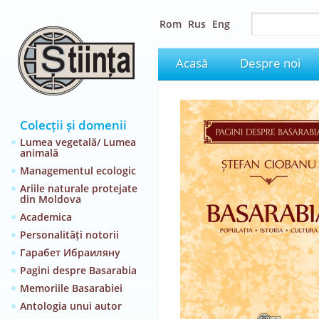
Rom
Rus
Eng
Acasă
Despre noi
Colecții și domenii
Lumea vegetală/ Lumea
animală
Managementul ecologic
Ariile naturale protejate
din Moldova
Academica
Personalități notorii
Гарабет Ибраиляну
Pagini despre Basarabia
Memoriile Basarabiei
Antologia unui autor