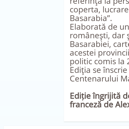
referinţă la per
coperta, lucrare
Basarabia”.
Elaborată de un
româneşti, dar ş
Basarabiei, cart
acestei provinci
politic comis la
Ediţia se înscrie
Centenarului Mar
Ediție îngrijită
franceză de Ale