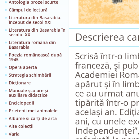
Antologia prozei scurte
Câmpul de lectură
Literatura din Basarabia.
Început de secol XXI
Literatura din Basarabia în
Descrierea car
secolul XX
Literatura română din
Basarabia
Scrisă într-o li
Poezia românească după
1945
franceză, şi publ
Opera aperta
Academiei Român
Strategia schimbării
apărut şi în li
Dicţionare
ce au urmat anu
Manuale școlare și
auxiliare didactice
tipărită într-o 
Enciclopedii
acelaşi an. Ediţ
Prietenii mei animalele
ani, cu unele e
Albume și cărți de artă
Alte colecții
Independenţei”,
Varia