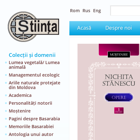
Rom
Rus
Eng
Acasă
Despre noi
Colecții și domenii
Lumea vegetală/ Lumea
animală
Managementul ecologic
Ariile naturale protejate
din Moldova
Academica
Personalități notorii
Moștenire
Pagini despre Basarabia
Memoriile Basarabiei
Antologia unui autor