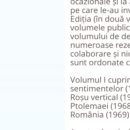
ocazionale și la
pe care le-au inv
Ediția (în două 
volumele publica
volumului de de
numeroase rezerv
colaborare și ni
sunt ordonate cr
Volumul I cuprin
sentimentelor (1
Roșu vertical (19
Ptolemaei (1968
România (1969)