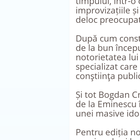
timpului, într-o
improvizațiile ș
deloc preocupat
După cum consta
de la bun începu
notorietatea lu
specializat care
conştiinţa publi
Și tot Bogdan Cr
de la Eminescu î
unei masive ido
Pentru ediția n