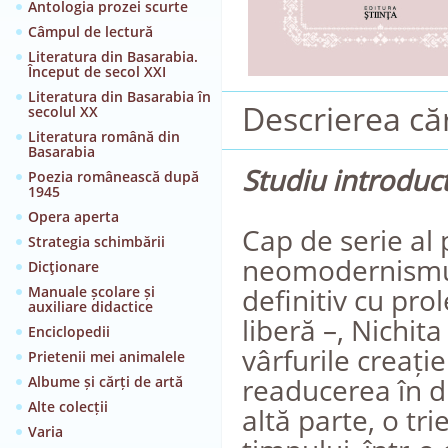
Antologia prozei scurte
Câmpul de lectură
Literatura din Basarabia.
Început de secol XXI
Literatura din Basarabia în
Descrierea căr
secolul XX
Literatura română din
Basarabia
Studiu introduc
Poezia românească după
1945
Opera aperta
Cap de serie al 
Strategia schimbării
neomodernismulu
Dicţionare
definitiv cu pro
Manuale școlare și
auxiliare didactice
liberă –, Nichit
Enciclopedii
vârfurile creați
Prietenii mei animalele
readucerea în di
Albume și cărți de artă
Alte colecții
altă parte, o tri
Varia