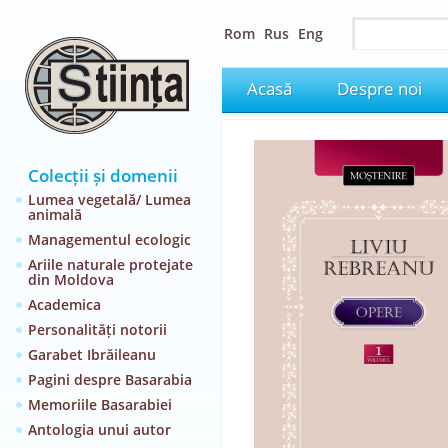
Rom
Rus
Eng
Acasă
Despre noi
Colecții și domenii
Lumea vegetală/ Lumea
animală
Managementul ecologic
Ariile naturale protejate
din Moldova
Academica
Personalități notorii
Garabet Ibrăileanu
Pagini despre Basarabia
Memoriile Basarabiei
Antologia unui autor