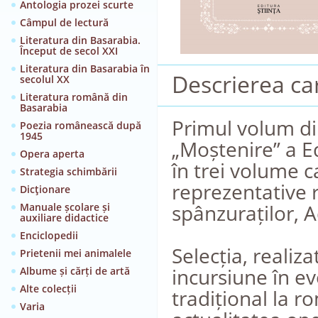
Antologia prozei scurte
Câmpul de lectură
Literatura din Basarabia.
Început de secol XXI
Literatura din Basarabia în
Descrierea car
secolul XX
Literatura română din
Basarabia
Primul volum di
Poezia românească după
1945
„Moștenire” a Ed
Opera aperta
în trei volume c
Strategia schimbării
reprezentative 
Dicţionare
spânzuraților, A
Manuale școlare și
auxiliare didactice
Enciclopedii
Selecția, realiza
Prietenii mei animalele
incursiune în ev
Albume și cărți de artă
Alte colecții
tradițional la 
Varia