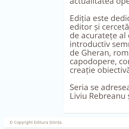
actualitatea oper
Ediția este ded
editor și cercet
de acuratețe al 
introductiv sem
de Gheran, roma
capodopere, con
creație obiectiv
Seria se adresea
Liviu Rebreanu 
© Copyright Editura Știința